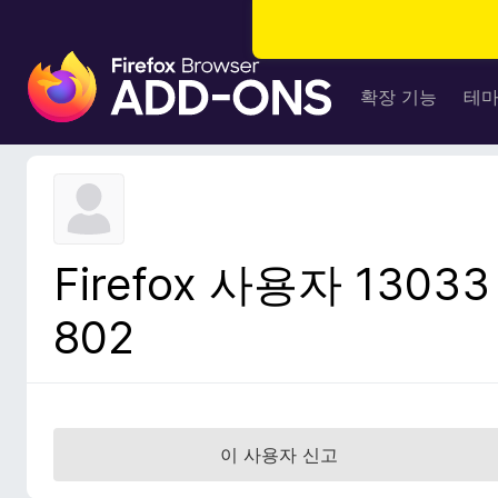
F
i
확장 기능
테
r
e
f
o
x
브
Firefox 사용자 13033
라
우
802
저
부
가
기
능
이 사용자 신고