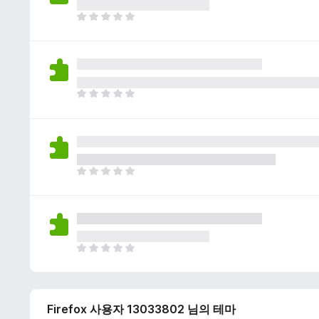
이
없
아
습
직
니
평
다
점
이
없
아
습
직
니
평
다
점
이
없
아
습
직
니
평
다
점
이
없
아
습
직
니
평
다
점
Firefox 사용자 13033802 님의 테마
이