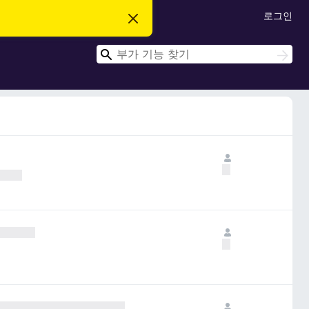
로그인
이
알
림
검
닫
검
기
색
색