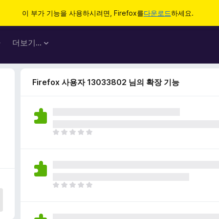
이 부가 기능을 사용하시려면, Firefox를
다운로드
하세요.
마
더보기…
Firefox 사용자 13033802 님의 확장 기능
아
직
평
점
이
없
아
습
직
니
평
다
점