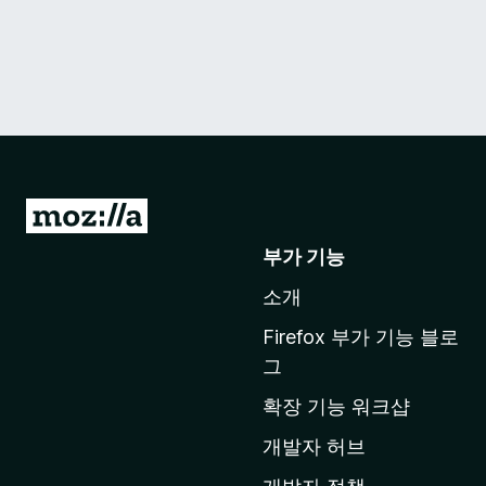
M
o
부가 기능
z
소개
i
l
Firefox 부가 기능 블로
l
그
a
확장 기능 워크샵
홈
페
개발자 허브
이