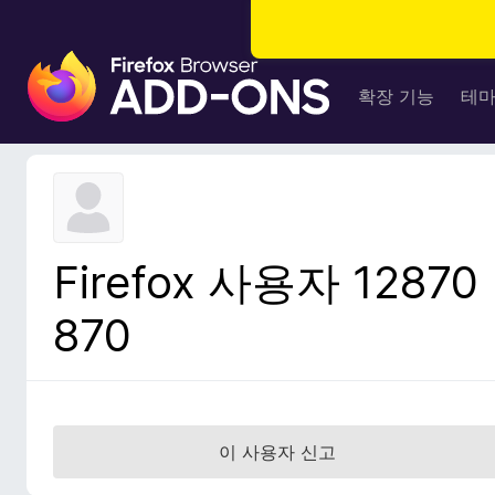
F
i
확장 기능
테
r
e
f
o
x
브
Firefox 사용자 12870
라
우
870
저
부
가
기
능
이 사용자 신고