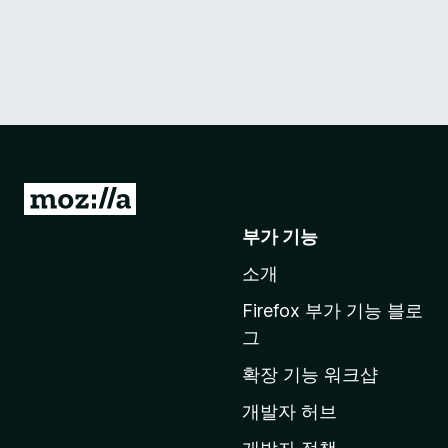
M
o
부가 기능
z
소개
i
l
Firefox 부가 기능 블로
l
그
a
확장 기능 워크샵
홈
페
개발자 허브
이