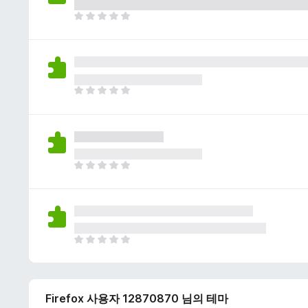
이
없
아
습
직
니
평
다
점
이
없
아
습
직
니
평
다
점
이
없
아
습
직
니
평
다
점
이
없
아
습
직
니
평
다
점
Firefox 사용자 12870870 님의 테마
이