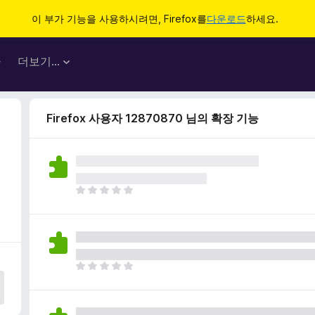
이 부가 기능을 사용하시려면, Firefox를
다운로드
하세요.
마
더보기…
Firefox 사용자 12870870 님의 확장 기능
아
직
평
점
이
없
아
습
직
니
평
다
점