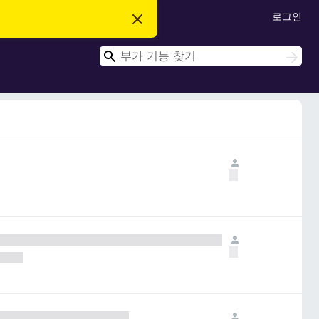
로그인
이
알
림
검
닫
검
기
색
색