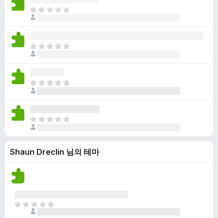
점
니
아
이
다
직
없
평
습
점
니
아
이
다
직
없
평
습
점
니
아
이
다
직
없
평
습
점
니
아
이
다
직
없
평
습
Shaun Dreclin 님의 테마
점
니
이
다
없
습
니
다
아
직