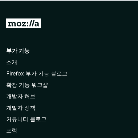
점
이
없
습
M
니
o
다
z
i
부가 기능
l
소개
l
a
Firefox 부가 기능 블로그
홈
확장 기능 워크샵
페
개발자 허브
이
지
개발자 정책
로
커뮤니티 블로그
이
동
포럼