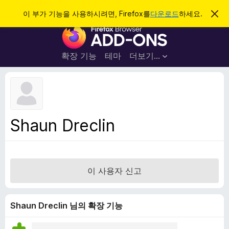
검
로그인
이 부가 기능을 사용하시려면, Firefox를
다운로드
하세요.
이
알
색
F
림
닫
i
기
r
확장 기능
테마
더보기…
e
f
o
x
브
Shaun Dreclin
라
우
저
부
이 사용자 신고
가
기
능
Shaun Dreclin 님의 확장 기능