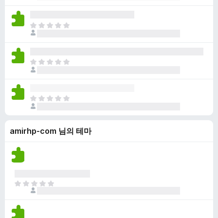
직
없
평
습
점
니
아
이
다
직
없
평
습
점
니
아
이
다
직
없
평
습
점
니
아
이
다
직
없
평
습
amirhp-com 님의 테마
점
니
이
다
없
습
니
다
아
직
평
점