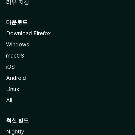
리뷰 지침
다운로드
Download Firefox
Windows
macOS
iOS
Android
Linux
All
최신 빌드
Nightly