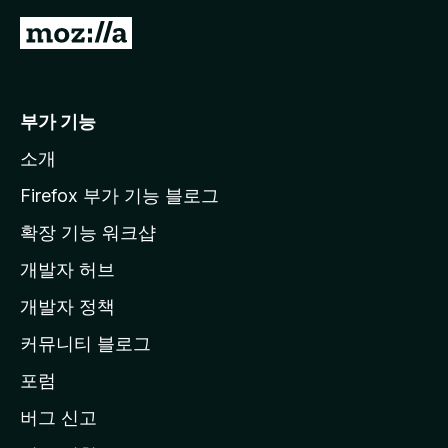
없
습
M
니
o
다
z
i
부가 기능
l
소개
l
a
Firefox 부가 기능 블로그
홈
확장 기능 워크샵
페
개발자 허브
이
지
개발자 정책
로
커뮤니티 블로그
이
동
포럼
버그 신고