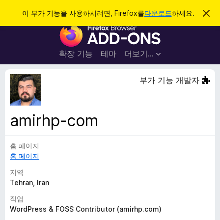
검
로그인
이 부가 기능을 사용하시려면, Firefox를
다운로드
하세요.
이
알
색
F
림
닫
i
기
r
확장 기능
테마
더보기…
e
f
부가 기능 개발자
o
x
브
amirhp-com
라
우
홈 페이지
저
홈 페이지
부
가
지역
기
Tehran, Iran
능
직업
WordPress & FOSS Contributor‎ (amirhp.com)