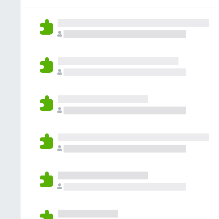
없
습
니
다