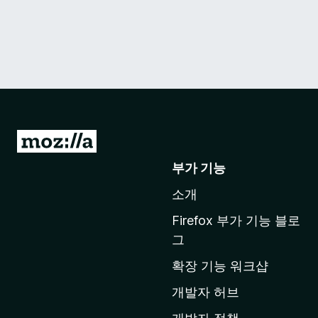
M
o
부가 기능
z
소개
i
l
Firefox 부가 기능 블로
l
그
a
확장 기능 워크샵
홈
페
개발자 허브
이