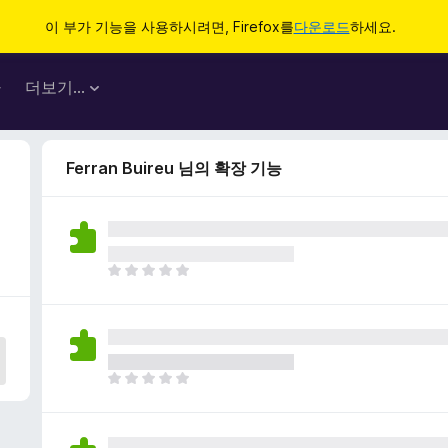
이 부가 기능을 사용하시려면, Firefox를
다운로드
하세요.
마
더보기…
Ferran Buireu 님의 확장 기능
아
직
평
점
이
없
아
습
직
니
평
다
점