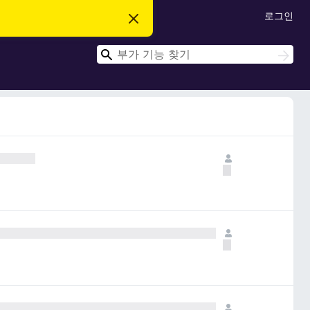
로그인
이
알
림
검
닫
검
기
색
색