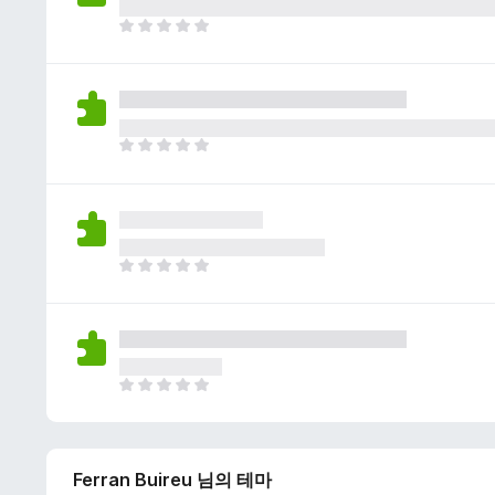
이
없
아
습
직
니
평
다
점
이
없
아
습
직
니
평
다
점
이
없
아
습
직
니
평
다
점
이
없
아
습
직
니
평
다
점
Ferran Buireu 님의 테마
이