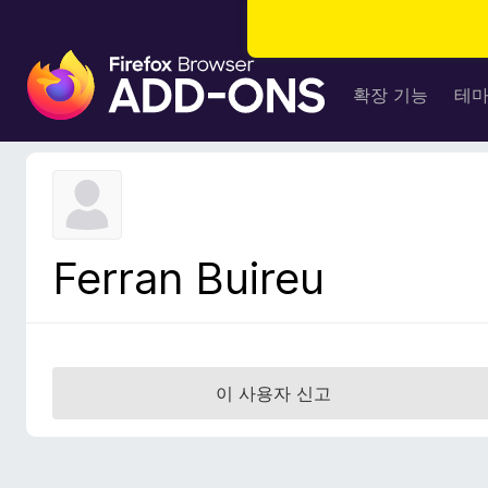
F
i
확장 기능
테
r
e
f
o
x
브
Ferran Buireu
라
우
저
부
가
이 사용자 신고
기
능