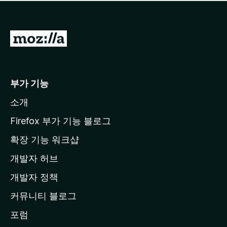
점
이
없
습
M
니
o
다
z
i
부가 기능
l
소개
l
a
Firefox 부가 기능 블로그
홈
확장 기능 워크샵
페
개발자 허브
이
지
개발자 정책
로
커뮤니티 블로그
이
동
포럼