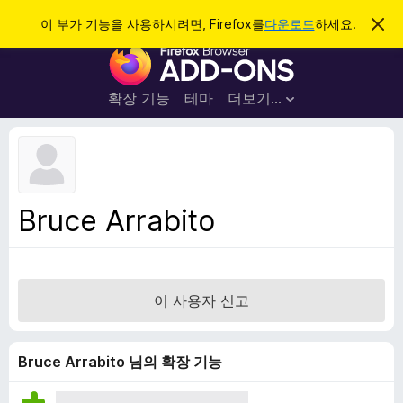
검
로그인
이 부가 기능을 사용하시려면, Firefox를
다운로드
하세요.
이
알
색
F
림
닫
i
기
r
확장 기능
테마
더보기…
e
f
o
x
브
Bruce Arrabito
라
우
저
부
이 사용자 신고
가
기
능
Bruce Arrabito 님의 확장 기능