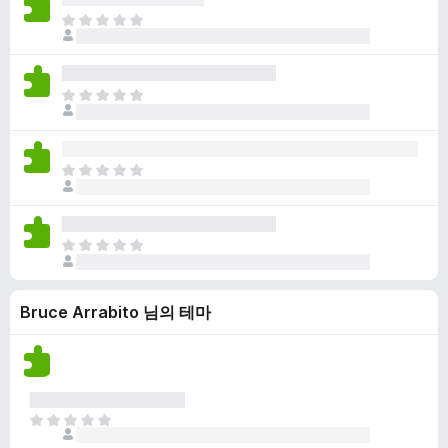
점
니
아
이
다
직
없
평
습
점
니
아
이
다
직
없
평
습
점
니
아
이
다
직
없
평
습
점
니
아
이
다
직
없
평
습
Bruce Arrabito 님의 테마
점
니
이
다
없
습
니
다
아
직