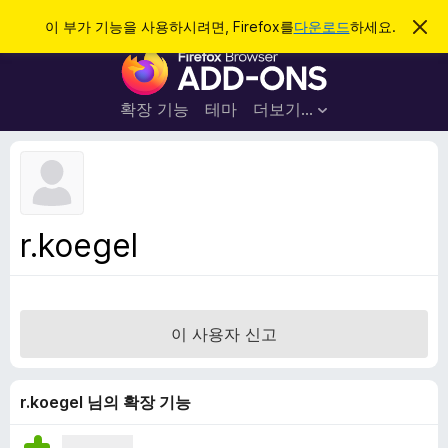
검
로그인
이 부가 기능을 사용하시려면, Firefox를
다운로드
하세요.
이
알
색
F
림
닫
i
기
r
확장 기능
테마
더보기…
e
f
o
x
브
r.koegel
라
우
저
부
이 사용자 신고
가
기
능
r.koegel 님의 확장 기능