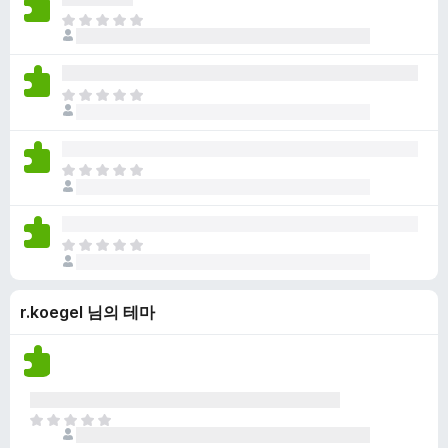
점
니
아
이
다
직
없
평
습
점
니
아
이
다
직
없
평
습
점
니
아
이
다
직
없
평
습
점
니
아
이
다
직
없
평
습
r.koegel 님의 테마
점
니
이
다
없
습
니
다
아
직