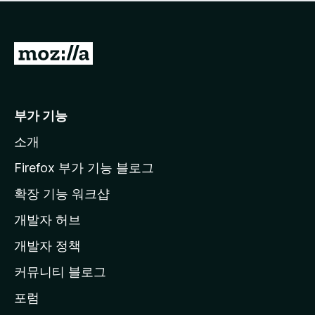
점
이
없
습
M
니
o
다
z
i
부가 기능
l
소개
l
a
Firefox 부가 기능 블로그
홈
확장 기능 워크샵
페
개발자 허브
이
지
개발자 정책
로
커뮤니티 블로그
이
동
포럼