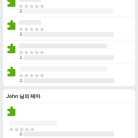
점
니
아
이
다
직
없
평
습
점
니
아
이
다
직
없
평
습
점
니
아
이
다
직
없
평
습
점
니
아
이
다
직
없
평
습
John 님의 테마
점
니
이
다
없
습
니
다
아
직