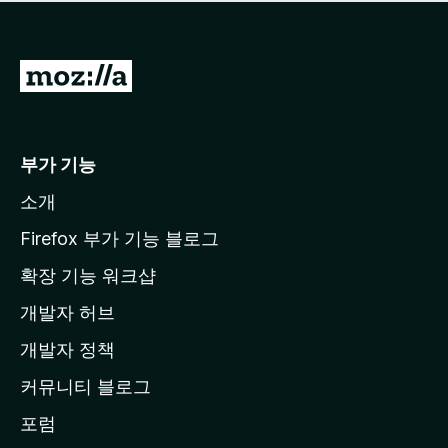
점
이
없
습
M
니
o
다
z
i
부가 기능
l
소개
l
a
Firefox 부가 기능 블로그
홈
확장 기능 워크샵
페
개발자 허브
이
지
개발자 정책
로
커뮤니티 블로그
이
동
포럼