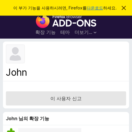
검
로그인
이 부가 기능을 사용하시려면, Firefox를
다운로드
하세요.
이
알
색
F
림
닫
i
기
r
확장 기능
테마
더보기…
e
f
o
x
브
John
라
우
저
부
이 사용자 신고
가
기
능
John 님의 확장 기능