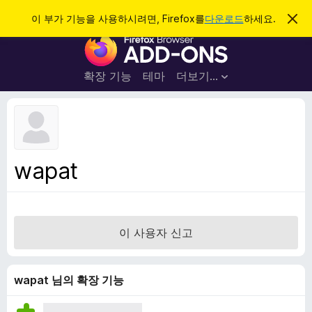
검
로그인
이 부가 기능을 사용하시려면, Firefox를
다운로드
하세요.
이
알
색
F
림
닫
i
기
r
확장 기능
테마
더보기…
e
f
o
x
브
wapat
라
우
저
부
이 사용자 신고
가
기
능
wapat 님의 확장 기능