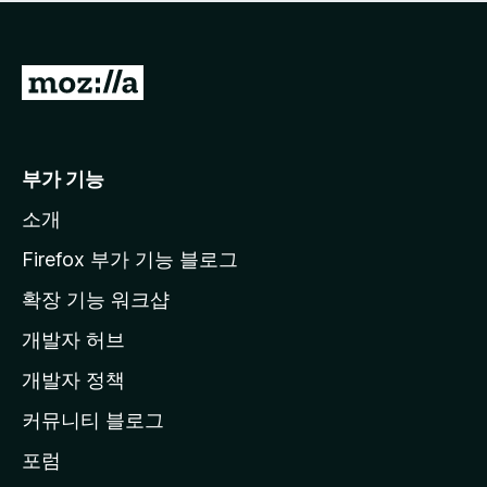
점
이
없
습
M
니
o
다
z
i
부가 기능
l
소개
l
a
Firefox 부가 기능 블로그
홈
확장 기능 워크샵
페
개발자 허브
이
지
개발자 정책
로
커뮤니티 블로그
이
동
포럼