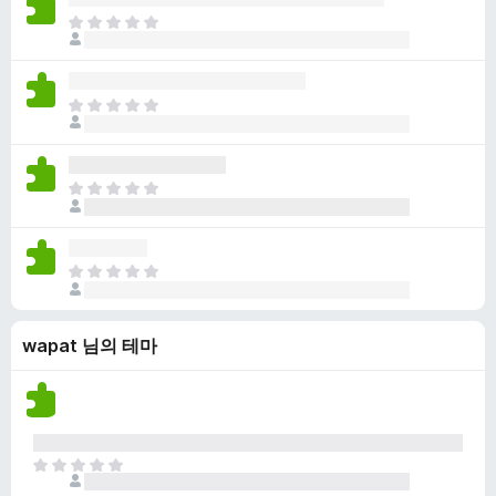
점
니
아
이
다
직
없
평
습
점
니
아
이
다
직
없
평
습
점
니
아
이
다
직
없
평
습
점
니
아
이
다
직
없
평
습
wapat 님의 테마
점
니
이
다
없
습
니
다
아
직