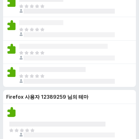
점
니
아
이
다
직
없
평
습
점
니
아
이
다
직
없
평
습
점
니
아
이
다
직
없
평
습
점
니
아
이
다
직
없
평
습
Firefox 사용자 12389259 님의 테마
점
니
이
다
없
습
니
다
아
직