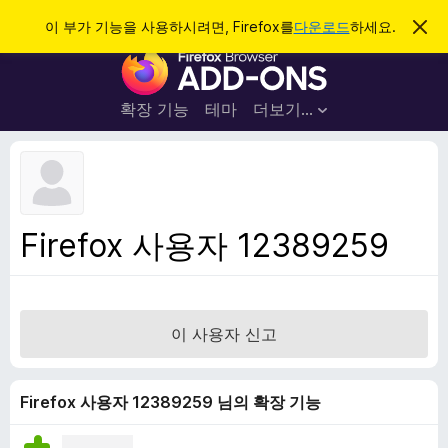
검
로그인
이 부가 기능을 사용하시려면, Firefox를
다운로드
하세요.
이
알
색
F
림
닫
i
기
r
확장 기능
테마
더보기…
e
f
o
x
브
Firefox 사용자 12389259
라
우
저
부
이 사용자 신고
가
기
능
Firefox 사용자 12389259 님의 확장 기능