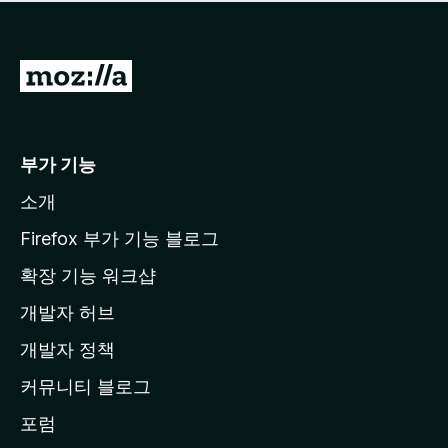
점
이
없
습
M
니
o
다
z
i
부가 기능
l
소개
l
a
Firefox 부가 기능 블로그
홈
확장 기능 워크샵
페
개발자 허브
이
지
개발자 정책
로
커뮤니티 블로그
이
동
포럼