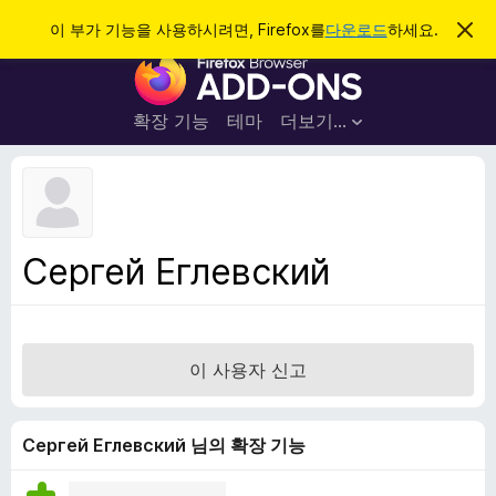
검
로그인
이 부가 기능을 사용하시려면, Firefox를
다운로드
하세요.
이
알
색
F
림
닫
i
기
r
확장 기능
테마
더보기…
e
f
o
x
브
Сергей Еглевский
라
우
저
부
이 사용자 신고
가
기
능
Сергей Еглевский 님의 확장 기능