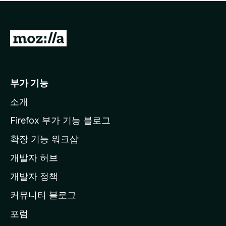
점
이
없
습
M
니
o
다
z
i
부가 기능
l
소개
l
a
Firefox 부가 기능 블로그
홈
확장 기능 워크샵
페
개발자 허브
이
지
개발자 정책
로
커뮤니티 블로그
이
동
포럼