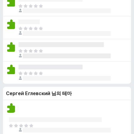
점
니
아
이
다
직
없
평
습
점
니
아
이
다
직
없
평
습
점
니
아
이
다
직
없
평
습
점
니
아
이
다
직
없
평
습
Сергей Еглевский 님의 테마
점
니
이
다
없
습
니
다
아
직