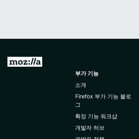
M
o
부가 기능
z
소개
i
l
Firefox 부가 기능 블로
l
그
a
확장 기능 워크샵
홈
페
개발자 허브
이