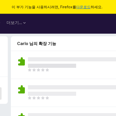
이 부가 기능을 사용하시려면, Firefox를
다운로드
하세요.
마
더보기…
Carlo 님의 확장 기능
아
직
평
점
이
없
아
습
직
니
평
다
점