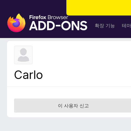
F
i
확장 기능
테
r
e
f
o
x
브
Carlo
라
우
저
부
가
이 사용자 신고
기
능