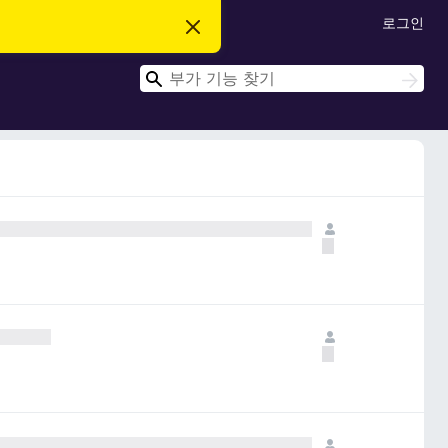
로그인
이
알
림
검
닫
검
기
색
색