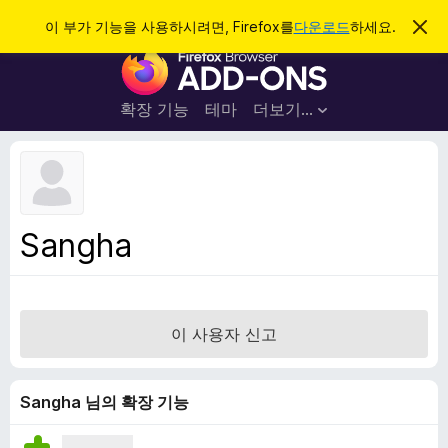
검
로그인
이 부가 기능을 사용하시려면, Firefox를
다운로드
하세요.
이
알
색
F
림
닫
i
기
r
확장 기능
테마
더보기…
e
f
o
x
브
Sangha
라
우
저
부
이 사용자 신고
가
기
능
Sangha 님의 확장 기능