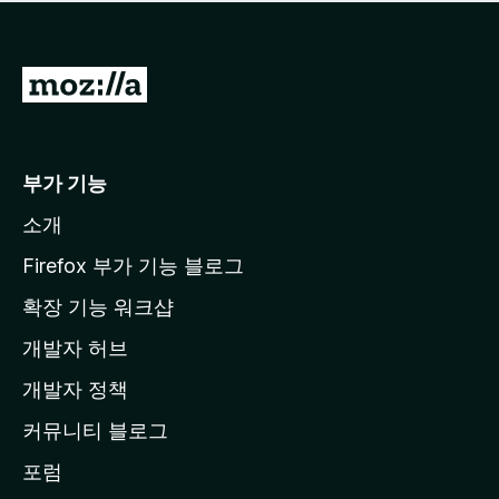
점
이
없
습
M
니
o
다
z
i
부가 기능
l
소개
l
a
Firefox 부가 기능 블로그
홈
확장 기능 워크샵
페
개발자 허브
이
지
개발자 정책
로
커뮤니티 블로그
이
동
포럼