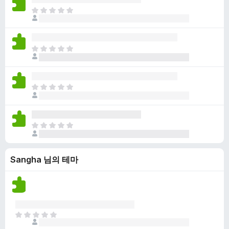
점
니
아
이
다
직
없
평
습
점
니
아
이
다
직
없
평
습
점
니
아
이
다
직
없
평
습
점
니
아
이
다
직
없
평
습
Sangha 님의 테마
점
니
이
다
없
습
니
다
아
직