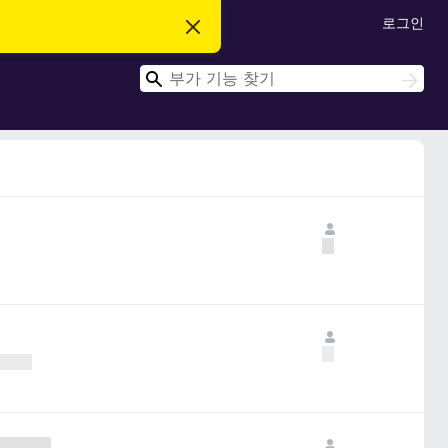
로그인
이
알
림
검
닫
검
기
색
색