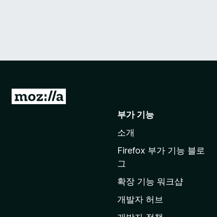
M
o
부가 기능
z
소개
i
l
Firefox 부가 기능 블로
l
그
a
확장 기능 워크샵
홈
페
개발자 허브
이