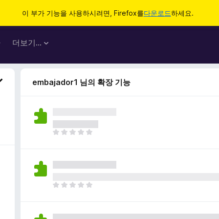
이 부가 기능을 사용하시려면, Firefox를
다운로드
하세요.
마
더보기…
embajador1 님의 확장 기능
아
직
평
점
이
없
아
습
직
니
평
다
점