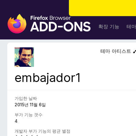
F
i
확장 기능
테
r
e
f
테마 아티스트
o
x
브
embajador1
라
우
저
부
가입한 날짜
가
2015년 11월 6일
기
부가 기능 갯수
능
4
개발자 부가 기능의 평균 별점