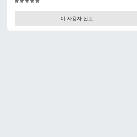
5
점
만
이 사용자 신고
점
에
5
점