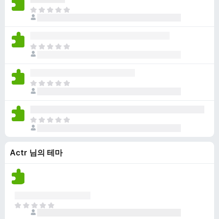
점
니
아
이
다
직
없
평
습
점
니
아
이
다
직
없
평
습
점
니
아
이
다
직
없
평
습
점
니
아
이
다
직
없
평
습
Actr 님의 테마
점
니
이
다
없
습
니
다
아
직