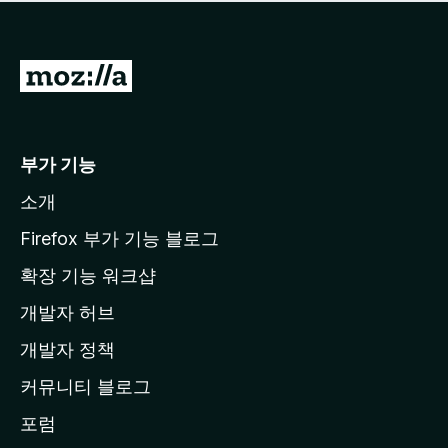
점
이
없
습
M
니
o
다
z
i
부가 기능
l
소개
l
a
Firefox 부가 기능 블로그
홈
확장 기능 워크샵
페
개발자 허브
이
지
개발자 정책
로
커뮤니티 블로그
이
동
포럼