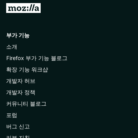
M
o
z
i
부가 기능
l
소개
l
a
Firefox 부가 기능 블로그
홈
확장 기능 워크샵
페
개발자 허브
이
지
개발자 정책
로
커뮤니티 블로그
이
동
포럼
버그 신고
리뷰 지침