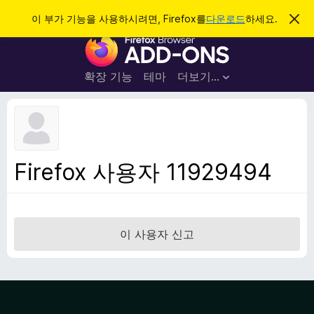
검
로그인
이 부가 기능을 사용하시려면, Firefox를
다운로드
하세요.
이
알
색
F
림
닫
i
기
r
확장 기능
테마
더보기…
e
f
o
x
브
Firefox 사용자 11929494
라
우
저
부
이 사용자 신고
가
기
능