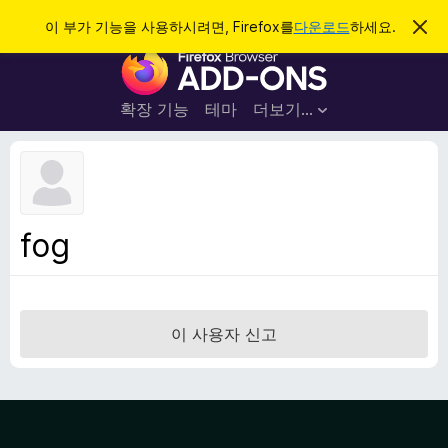
검
로그인
이 부가 기능을 사용하시려면, Firefox를
다운로드
하세요.
이
알
색
F
림
닫
i
기
r
확장 기능
테마
더보기…
e
f
o
x
브
fog
라
우
저
부
이 사용자 신고
가
기
능