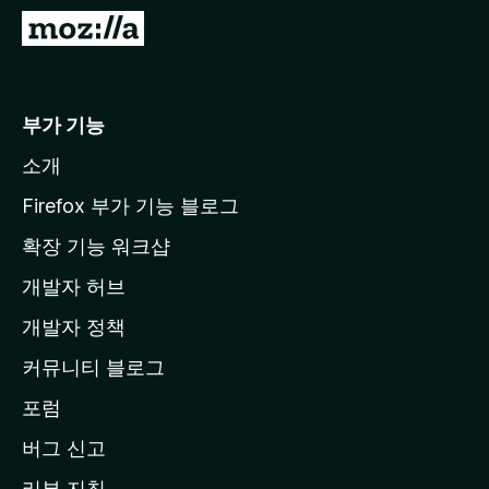
M
o
z
i
부가 기능
l
소개
l
a
Firefox 부가 기능 블로그
홈
확장 기능 워크샵
페
개발자 허브
이
지
개발자 정책
로
커뮤니티 블로그
이
동
포럼
버그 신고
리뷰 지침