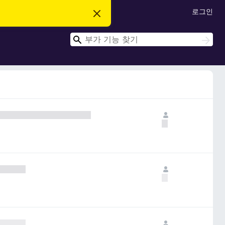
로그인
이
알
림
검
닫
검
기
색
색