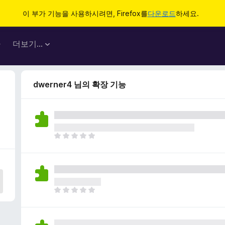
이 부가 기능을 사용하시려면, Firefox를
다운로드
하세요.
마
더보기…
dwerner4 님의 확장 기능
아
직
평
점
이
없
아
습
직
니
평
다
점