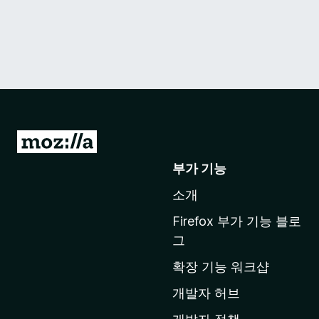
M
o
부가 기능
z
소개
i
l
Firefox 부가 기능 블로
l
그
a
확장 기능 워크샵
홈
페
개발자 허브
이