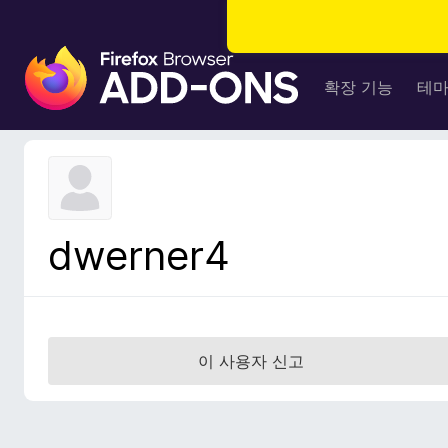
F
i
확장 기능
테
r
e
f
o
x
브
dwerner4
라
우
저
부
가
이 사용자 신고
기
능