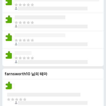
점
니
아
이
다
직
없
평
습
점
니
아
이
다
직
없
평
습
점
니
아
이
다
직
없
평
습
점
니
아
이
다
직
없
평
습
farnsworth10 님의 테마
점
니
이
다
없
습
니
다
아
직