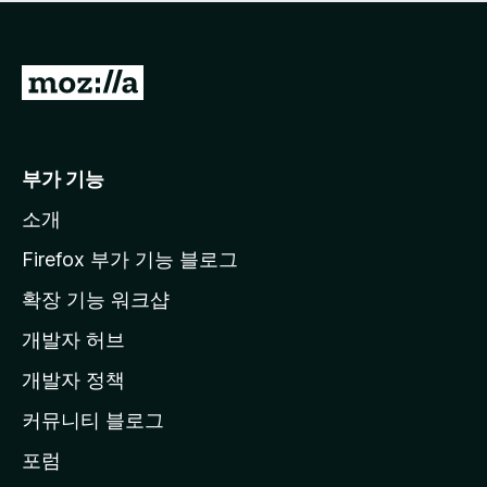
점
이
없
습
M
니
o
다
z
i
부가 기능
l
소개
l
a
Firefox 부가 기능 블로그
홈
확장 기능 워크샵
페
개발자 허브
이
지
개발자 정책
로
커뮤니티 블로그
이
동
포럼