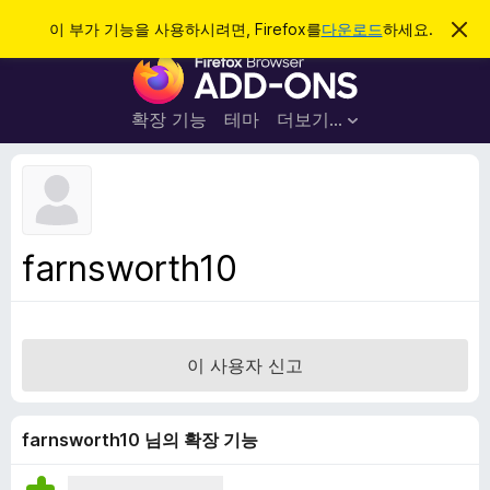
검
로그인
이 부가 기능을 사용하시려면, Firefox를
다운로드
하세요.
이
알
색
F
림
닫
i
기
r
확장 기능
테마
더보기…
e
f
o
x
브
farnsworth10
라
우
저
부
이 사용자 신고
가
기
능
farnsworth10 님의 확장 기능