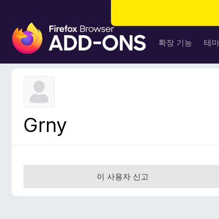
F
i
확장 기능
테
r
e
f
o
x
브
Grny
라
우
저
부
가
이 사용자 신고
기
능