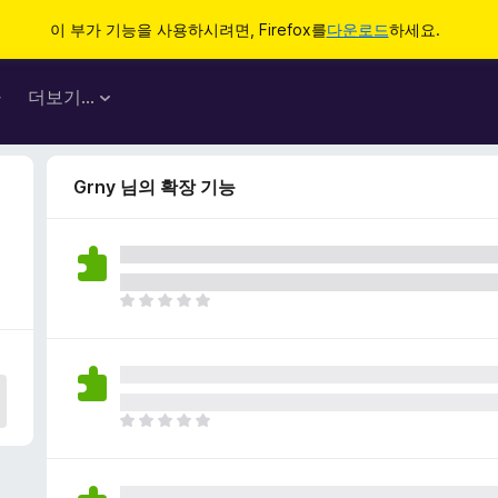
이 부가 기능을 사용하시려면, Firefox를
다운로드
하세요.
마
더보기…
Grny 님의 확장 기능
아
직
평
점
이
없
아
습
직
니
평
다
점