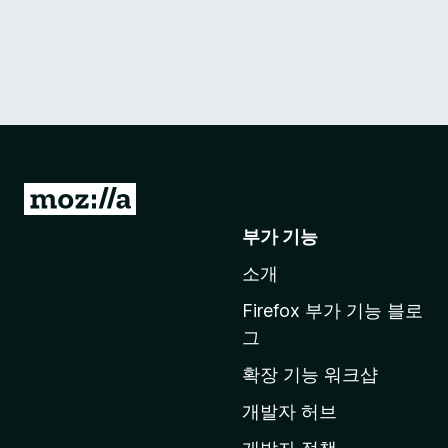
M
o
부가 기능
z
소개
i
l
Firefox 부가 기능 블로
l
그
a
확장 기능 워크샵
홈
페
개발자 허브
이