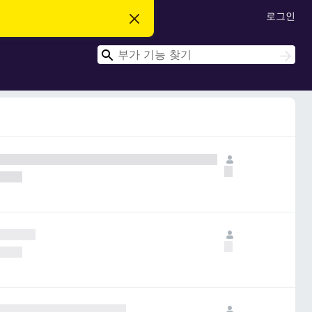
로그인
이
알
림
검
닫
검
기
색
색