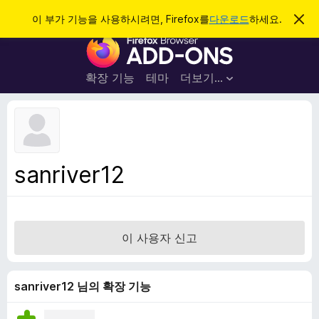
검
로그인
이 부가 기능을 사용하시려면, Firefox를
다운로드
하세요.
이
알
색
F
림
닫
i
기
r
확장 기능
테마
더보기…
e
f
o
x
브
sanriver12
라
우
저
부
이 사용자 신고
가
기
능
sanriver12 님의 확장 기능