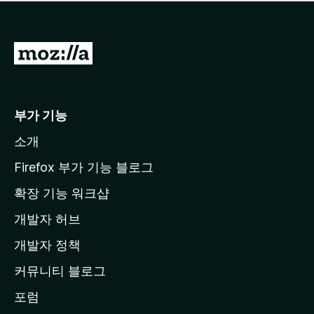
점
이
없
습
M
니
o
다
z
i
부가 기능
l
소개
l
a
Firefox 부가 기능 블로그
홈
확장 기능 워크샵
페
개발자 허브
이
지
개발자 정책
로
커뮤니티 블로그
이
동
포럼