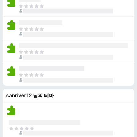
점
니
아
이
다
직
없
평
습
점
니
아
이
다
직
없
평
습
점
니
아
이
다
직
없
평
습
점
니
아
이
다
직
없
평
습
sanriver12 님의 테마
점
니
이
다
없
습
니
다
아
직