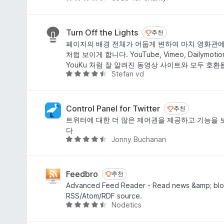
점
점
만
점
Turn Off the Lights
추천
추천
에
페이지의 배경 전체가 어둡게 변하여 마치 영화관에
4
처럼 보이게 합니다. YouTube, Vimeo, Dailymotion,
.
YouKu 처럼 잘 알려진 동영상 사이트와 모두 호환
3
Stefan vd
5
점
점
만
점
Control Panel for Twitter
추천
추천
에
트위터에 대한 더 많은 제어권을 제공하고 기능을 
4
다
.
Jonny Buchanan
5
6
점
점
만
점
Feedbro
추천
추천
에
Advanced Feed Reader - Read news &amp; blo
4
RSS/Atom/RDF source.
.
Nodetics
5
7
점