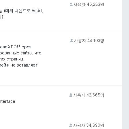
사용자 45,283명
능 (대체 백엔드로 Audd,
다)
사용자 44,103명
елей РФ! Через
ированные сайты, что
гих страниц.
лей и не вставляет
사용자 42,665명
nterface
사용자 34,890명