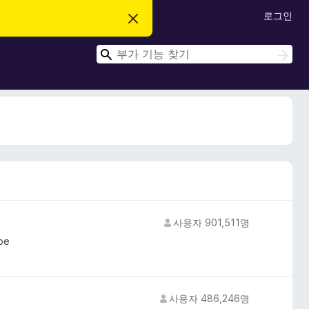
로그인
이
알
림
검
닫
검
기
색
색
사용자 901,511명
ube
사용자 486,246명