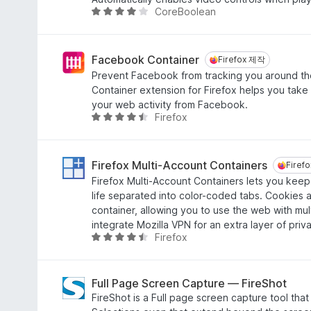
4
CoreBoolean
5
.
점
4
만
점
점
Facebook Container
Firefox 제작
Firefox 제작
에
Prevent Facebook from tracking you around t
4
Container extension for Firefox helps you take 
.
your web activity from Facebook.
1
Firefox
5
점
점
만
점
Firefox Multi-Account Containers
Firef
Firef
에
Firefox Multi-Account Containers lets you keep 
4
life separated into color-coded tabs. Cookies 
.
container, allowing you to use the web with mu
5
integrate Mozilla VPN for an extra layer of priv
점
Firefox
5
점
만
점
Full Page Screen Capture — FireShot
에
FireShot is a Full page screen capture tool tha