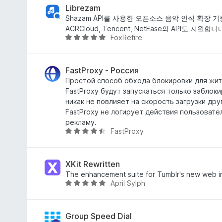
점
점
Librezam
에
Shazam API를 사용한 오픈소스 음악 인식 확장 기
4
ACRCloud, Tencent, NetEase의 API도 지원합니
FoxRefire
.
5
8
점
점
만
점
FastProxy - Россия
에
Простой способ обхода блокировки для жит
4
FastProxy будут запускаться только заблок
.
никак не повлияет на скорость загрузки дру
8
FastProxy не логирует действия пользовате
점
рекламу.
FastProxy
5
점
만
점
XKit Rewritten
에
The enhancement suite for Tumblr's new web i
April Sylph
4
5
.
점
3
만
점
점
Group Speed Dial