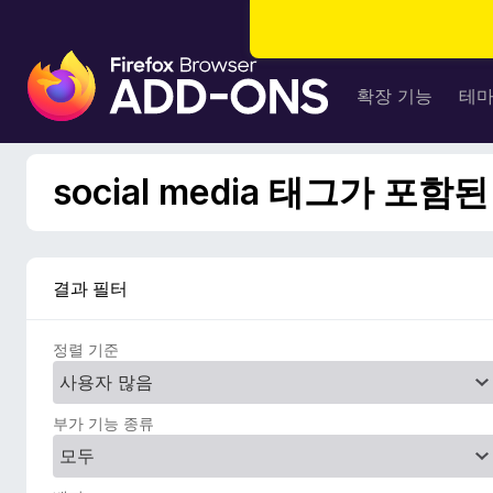
F
i
확장 기능
테
r
e
f
social media 태그가 포함
o
x
브
라
결과 필터
우
저
정렬 기준
부
가
기
부가 기능 종류
능