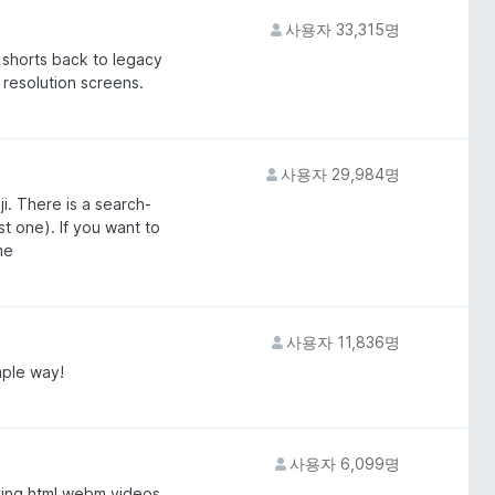
사용자 33,315명
 shorts back to legacy
w resolution screens.
사용자 29,984명
ji. There is a search-
t one). If you want to
me
사용자 11,836명
mple way!
사용자 6,099명
ying html webm videos.