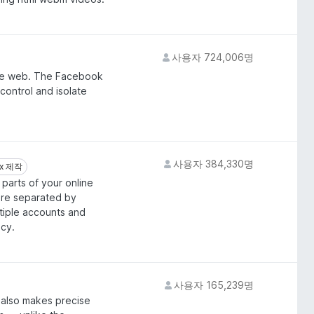
사용자 724,006명
he web. The Facebook
control and isolate
사용자 384,330명
ox 제작
ox 제작
parts of your online
are separated by
ltiple accounts and
acy.
사용자 165,239명
t also makes precise