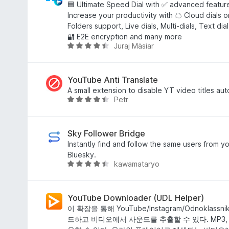
에
🟦 Ultimate Speed Dial with ✅ advanced feature
4
Increase your productivity with ☁ Cloud dials on
.
Folders support, Live dials, Multi-dials, Text di
8
🔐 E2E encryption and many more
Juraj Mäsiar
점
5
점
만
점
YouTube Anti Translate
에
A small extension to disable YT video titles aut
Petr
4
5
.
점
4
만
점
점
Sky Follower Bridge
에
Instantly find and follow the same users from yo
4
Bluesky.
kawamataryo
.
5
3
점
점
만
점
YouTube Downloader (UDL Helper)
에
이 확장을 통해 YouTube/Instagram/Odnoklas
4
드하고 비디오에서 사운드를 추출할 수 있다. MP3, 