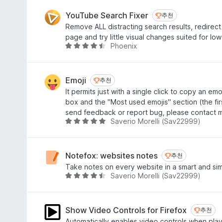
점
만
점
YouTube Search Fixer
추천
추천
에
Remove ALL distracting search results, redirect
4
page and try little visual changes suited for lo
.
Phoenix
5
4
점
점
만
점
Emoji
추천
추천
에
It permits just with a single click to copy an emo
4
box and the "Most used emojis" section (the firs
.
send feedback or report bug, please contact 
4
Saverio Morelli (Sav22999)
5
점
점
만
점
Notefox: websites notes
추천
추천
에
Take notes on every website in a smart and si
4
Saverio Morelli (Sav22999)
5
.
점
8
만
점
점
Show Video Controls for Firefox
추천
추천
에
Automatically enables video controls when pla