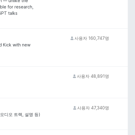
n — unlike the
able for research,
GPT talks
사용자 160,747명
d Kick with new
사용자 48,891명
사용자 47,340명
 오디오 트랙, 설명 등)