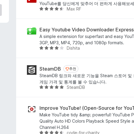
에
YouTube를 당신에게 맞추어 더 편하게 사용해보세
4
Max RF
5
.
점
6
만
점
점
Easy Youtube Video Downloader Express
에
A simple extension for superfast and easy You
4
3GP, MP3, MP4, 720p, and 1080p formats.
.
Dishita
5
7
점
점
만
점
SteamDB
추천
추천
에
SteamDB 링크와 새로운 기능을 Steam 스토어 
4
게임 가격 및 통계를 볼 수 있습니다.
.
SteamDB
5
1
점
점
만
점
Improve YouTube! (Open-Source for You
에
Make YouTube tidy &amp; powerful! YouTube P
4
Quality Auto HD Colors Playback Speed Style ad
.
Channel H.264
8
code-for-charity
5