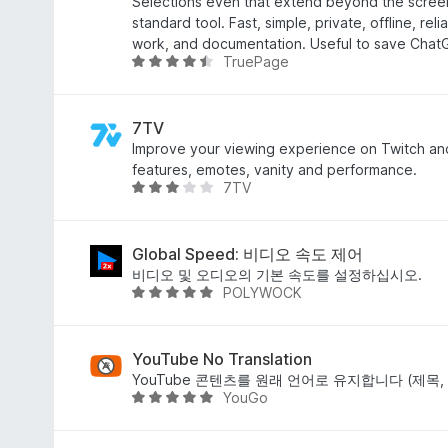
4
Selections even that extend beyond the scree
.
standard tool. Fast, simple, private, offline, reli
6
work, and documentation. Useful to save Chat
TruePage
점
5
점
만
점
7TV
에
Improve your viewing experience on Twitch an
4
features, emotes, vanity and performance.
7TV
.
5
6
점
점
만
점
Global Speed: 비디오 속도 제어
에
비디오 및 오디오의 기본 속도를 설정하십시오.
POLYWOCK
3
5
.
점
2
만
점
점
YouTube No Translation
에
YouTube 콘텐츠를 원래 언어로 유지합니다 (제목,
YouGo
4
5
.
점
8
만