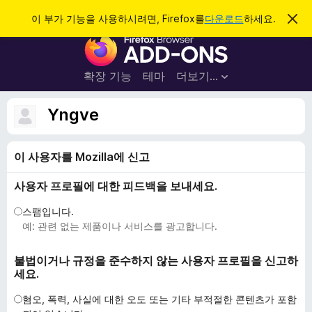
검
로그인
이 부가 기능을 사용하시려면, Firefox를
다운로드
하세요.
이
알
색
F
림
닫
i
기
r
확장 기능
테마
더보기…
e
f
Yngve
o
x
이 사용자를 Mozilla에 신고
브
라
사용자 프로필에 대한 피드백을 보내세요.
우
저
스팸입니다.
부
예: 관련 없는 제품이나 서비스를 광고합니다.
가
기
불법이거나 규정을 준수하지 않는 사용자 프로필을 신고하
세요.
능
혐오, 폭력, 사실에 대한 오도 또는 기타 부적절한 콘텐츠가 포함