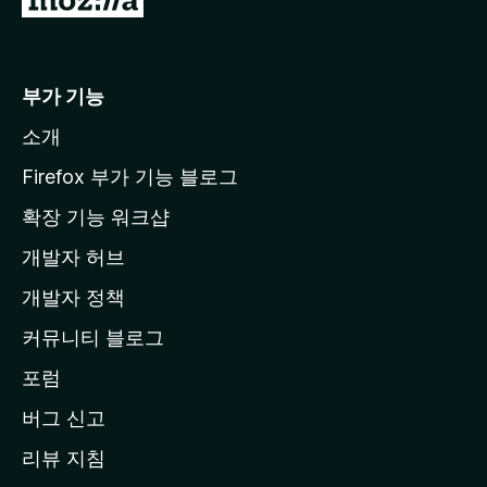
o
z
i
부가 기능
l
소개
l
a
Firefox 부가 기능 블로그
홈
확장 기능 워크샵
페
개발자 허브
이
지
개발자 정책
로
커뮤니티 블로그
이
동
포럼
버그 신고
리뷰 지침