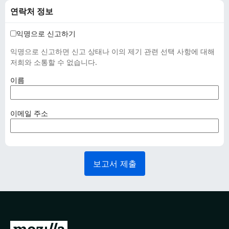
연락처 정보
익명으로 신고하기
익명으로 신고하면 신고 상태나 이의 제기 관련 선택 사항에 대해
저희와 소통할 수 없습니다.
(
이름
필
수
사
(
이메일 주소
항
필
)
수
사
항
보고서 제출
)
M