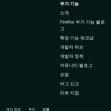
o
부가 기능
z
소개
i
l
Firefox 부가 기능 블로
l
그
a
확장 기능 워크샵
홈
페
개발자 허브
이
개발자 정책
지
커뮤니티 블로그
로
이
포럼
동
버그 신고
리뷰 지침
개인 정보
쿠키
법률