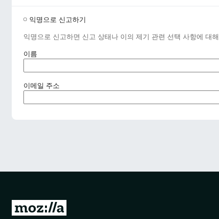
익명으로 신고하기
익명으로 신고하면 신고 상태나 이의 제기 관련 선택 사항에 대해
(
이름
필
수
사
(
이메일 주소
항
필
)
수
사
항
)
M