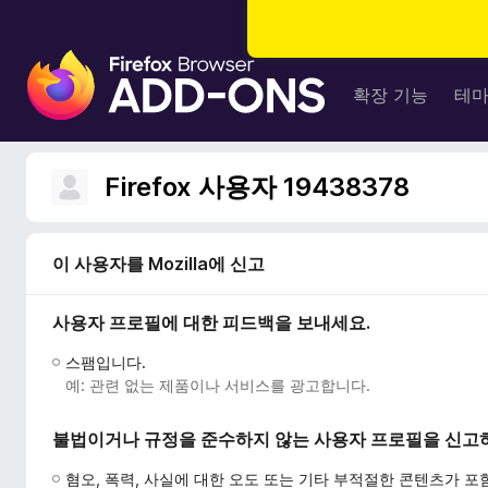
F
i
확장 기능
테
r
e
f
Firefox 사용자 19438378
o
x
브
이 사용자를 Mozilla에 신고
라
우
사용자 프로필에 대한 피드백을 보내세요.
저
부
스팸입니다.
가
예: 관련 없는 제품이나 서비스를 광고합니다.
기
능
불법이거나 규정을 준수하지 않는 사용자 프로필을 신고
혐오, 폭력, 사실에 대한 오도 또는 기타 부적절한 콘텐츠가 포