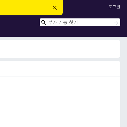
로그인
이
알
림
검
닫
검
기
색
색