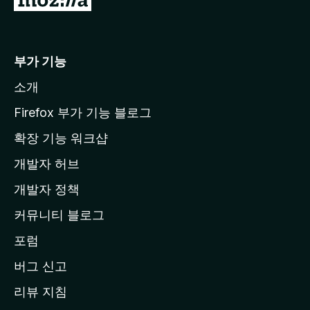
o
z
i
부가 기능
l
소개
l
a
Firefox 부가 기능 블로그
홈
확장 기능 워크샵
페
개발자 허브
이
지
개발자 정책
로
커뮤니티 블로그
이
동
포럼
버그 신고
리뷰 지침