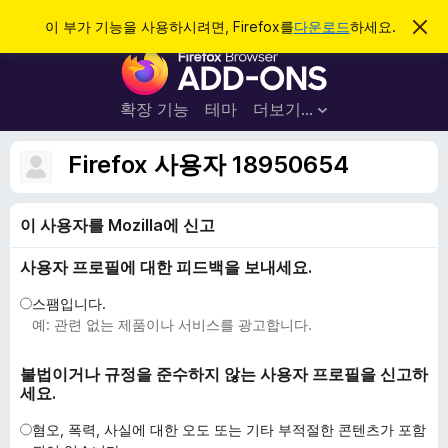
검
로그인
이 부가 기능을 사용하시려면, Firefox를
다운로드
하세요.
이
알
색
F
림
닫
i
기
r
확장 기능
테마
더보기…
e
f
Firefox 사용자 18950654
o
x
이 사용자를 Mozilla에 신고
브
라
사용자 프로필에 대한 피드백을 보내세요.
우
저
스팸입니다.
부
예: 관련 없는 제품이나 서비스를 광고합니다.
가
기
불법이거나 규정을 준수하지 않는 사용자 프로필을 신고하
세요.
능
혐오, 폭력, 사실에 대한 오도 또는 기타 부적절한 콘텐츠가 포함