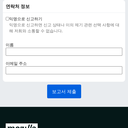
연락처 정보
익명으로 신고하기
익명으로 신고하면 신고 상태나 이의 제기 관련 선택 사항에 대
해 저희와 소통할 수 없습니다.
(
이름
필
수
사
(
이메일 주소
항
필
)
수
사
항
보고서 제출
)
M