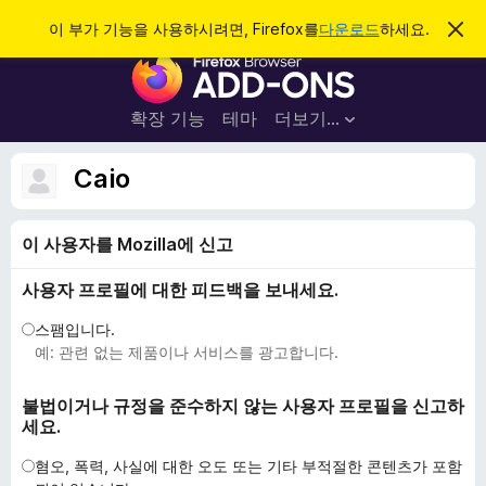
검
로그인
이 부가 기능을 사용하시려면, Firefox를
다운로드
하세요.
이
알
색
F
림
닫
i
기
r
확장 기능
테마
더보기…
e
f
Caio
o
x
이 사용자를 Mozilla에 신고
브
라
사용자 프로필에 대한 피드백을 보내세요.
우
저
스팸입니다.
부
예: 관련 없는 제품이나 서비스를 광고합니다.
가
기
불법이거나 규정을 준수하지 않는 사용자 프로필을 신고하
세요.
능
혐오, 폭력, 사실에 대한 오도 또는 기타 부적절한 콘텐츠가 포함