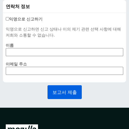
연락처 정보
익명으로 신고하기
익명으로 신고하면 신고 상태나 이의 제기 관련 선택 사항에 대해
저희와 소통할 수 없습니다.
(
이름
필
수
사
(
이메일 주소
항
필
)
수
사
항
보고서 제출
)
M