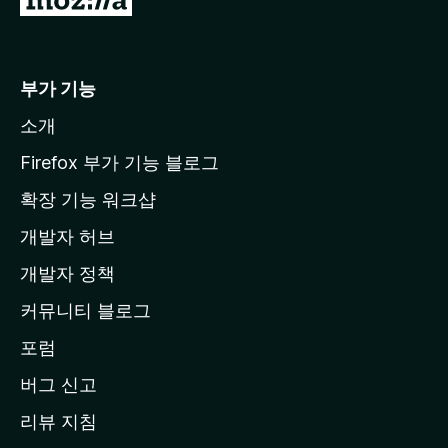
o
z
i
부가 기능
l
소개
l
a
Firefox 부가 기능 블로그
홈
확장 기능 워크샵
페
개발자 허브
이
지
개발자 정책
로
커뮤니티 블로그
이
동
포럼
버그 신고
리뷰 지침