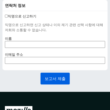
연락처 정보
익명으로 신고하기
익명으로 신고하면 신고 상태나 이의 제기 관련 선택 사항에 대해
저희와 소통할 수 없습니다.
(
이름
필
수
사
(
이메일 주소
항
필
)
수
사
항
보고서 제출
)
M