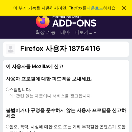
검
로그인
이 부가 기능을 사용하시려면, Firefox를
다운로드
하세요.
이
알
색
F
림
닫
i
기
r
확장 기능
테마
더보기…
e
f
Firefox 사용자 18754116
o
x
이 사용자를 Mozilla에 신고
브
라
사용자 프로필에 대한 피드백을 보내세요.
우
저
스팸입니다.
부
예: 관련 없는 제품이나 서비스를 광고합니다.
가
기
불법이거나 규정을 준수하지 않는 사용자 프로필을 신고하
세요.
능
혐오, 폭력, 사실에 대한 오도 또는 기타 부적절한 콘텐츠가 포함