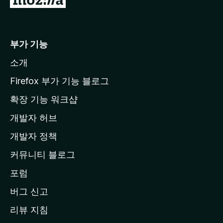
o
z
i
부가 기능
l
소개
l
a
Firefox 부가 기능 블로그
홈
확장 기능 워크샵
페
개발자 허브
이
지
개발자 정책
로
커뮤니티 블로그
이
동
포럼
버그 신고
리뷰 지침