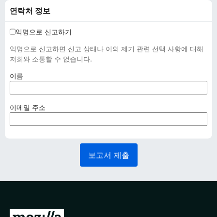
연락처 정보
익명으로 신고하기
익명으로 신고하면 신고 상태나 이의 제기 관련 선택 사항에 대해
저희와 소통할 수 없습니다.
(
이름
필
수
사
(
이메일 주소
항
필
)
수
사
항
보고서 제출
)
M