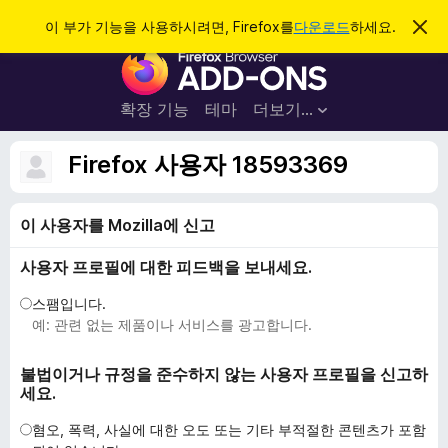
검
로그인
이 부가 기능을 사용하시려면, Firefox를
다운로드
하세요.
이
알
색
F
림
닫
i
기
r
확장 기능
테마
더보기…
e
f
Firefox 사용자 18593369
o
x
이 사용자를 Mozilla에 신고
브
라
사용자 프로필에 대한 피드백을 보내세요.
우
저
스팸입니다.
부
예: 관련 없는 제품이나 서비스를 광고합니다.
가
기
불법이거나 규정을 준수하지 않는 사용자 프로필을 신고하
세요.
능
혐오, 폭력, 사실에 대한 오도 또는 기타 부적절한 콘텐츠가 포함