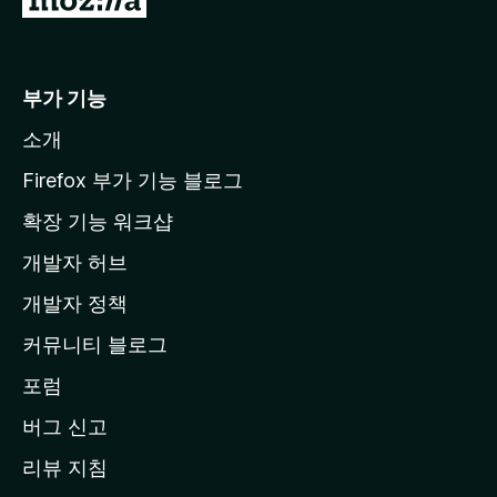
o
z
i
부가 기능
l
소개
l
a
Firefox 부가 기능 블로그
홈
확장 기능 워크샵
페
개발자 허브
이
지
개발자 정책
로
커뮤니티 블로그
이
동
포럼
버그 신고
리뷰 지침