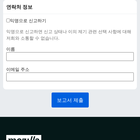
연락처 정보
익명으로 신고하기
익명으로 신고하면 신고 상태나 이의 제기 관련 선택 사항에 대해
저희와 소통할 수 없습니다.
(
이름
필
수
사
(
이메일 주소
항
필
)
수
사
항
보고서 제출
)
M