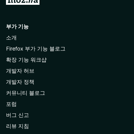
o
z
i
부가 기능
l
소개
l
a
Firefox 부가 기능 블로그
홈
확장 기능 워크샵
페
개발자 허브
이
지
개발자 정책
로
커뮤니티 블로그
이
동
포럼
버그 신고
리뷰 지침