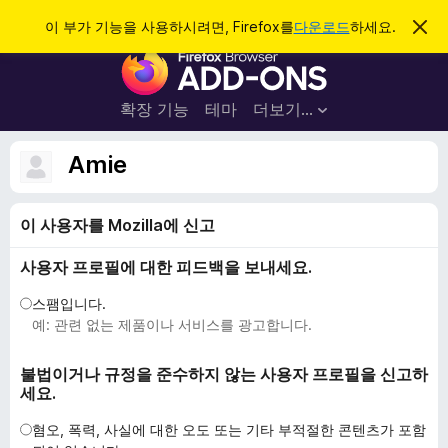
검
로그인
이 부가 기능을 사용하시려면, Firefox를
다운로드
하세요.
이
알
색
F
림
닫
i
기
r
확장 기능
테마
더보기…
e
f
Amie
o
x
이 사용자를 Mozilla에 신고
브
라
사용자 프로필에 대한 피드백을 보내세요.
우
저
스팸입니다.
부
예: 관련 없는 제품이나 서비스를 광고합니다.
가
기
불법이거나 규정을 준수하지 않는 사용자 프로필을 신고하
세요.
능
혐오, 폭력, 사실에 대한 오도 또는 기타 부적절한 콘텐츠가 포함