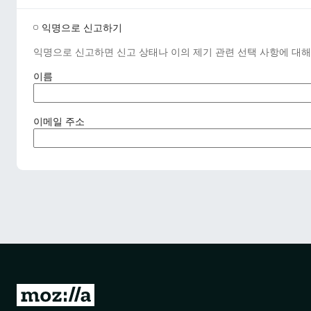
익명으로 신고하기
익명으로 신고하면 신고 상태나 이의 제기 관련 선택 사항에 대해
(
이름
필
수
사
(
이메일 주소
항
필
)
수
사
항
)
M