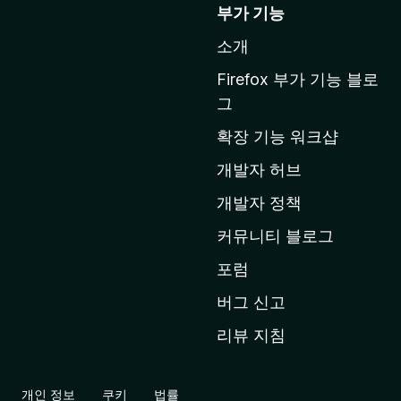
o
부가 기능
z
소개
i
l
Firefox 부가 기능 블로
l
그
a
확장 기능 워크샵
홈
페
개발자 허브
이
개발자 정책
지
커뮤니티 블로그
로
이
포럼
동
버그 신고
리뷰 지침
개인 정보
쿠키
법률