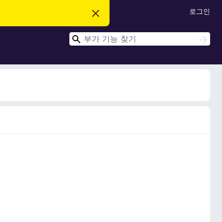
로그인
이
알
림
검
닫
검
기
색
색