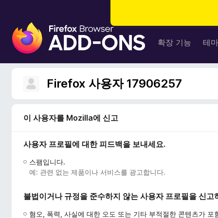
F
i
확장 기능
테
r
e
f
Firefox 사용자 17906257
o
x
브
이 사용자를 Mozilla에 신고
라
우
사용자 프로필에 대한 피드백을 보내세요.
저
부
스팸입니다.
가
예: 관련 없는 제품이나 서비스를 광고합니다.
기
능
불법이거나 규정을 준수하지 않는 사용자 프로필을 신고
혐오, 폭력, 사실에 대한 오도 또는 기타 부적절한 콘텐츠가 포