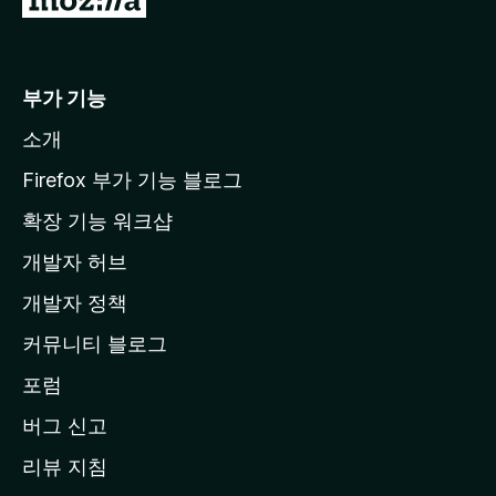
o
z
i
부가 기능
l
소개
l
a
Firefox 부가 기능 블로그
홈
확장 기능 워크샵
페
개발자 허브
이
지
개발자 정책
로
커뮤니티 블로그
이
동
포럼
버그 신고
리뷰 지침