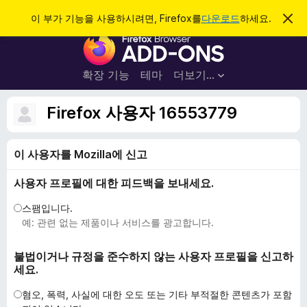
검
로그인
이 부가 기능을 사용하시려면, Firefox를
다운로드
하세요.
이
알
색
F
림
닫
i
기
r
확장 기능
테마
더보기…
e
f
Firefox 사용자 16553779
o
x
이 사용자를 Mozilla에 신고
브
라
사용자 프로필에 대한 피드백을 보내세요.
우
저
스팸입니다.
부
예: 관련 없는 제품이나 서비스를 광고합니다.
가
기
불법이거나 규정을 준수하지 않는 사용자 프로필을 신고하
세요.
능
혐오, 폭력, 사실에 대한 오도 또는 기타 부적절한 콘텐츠가 포함