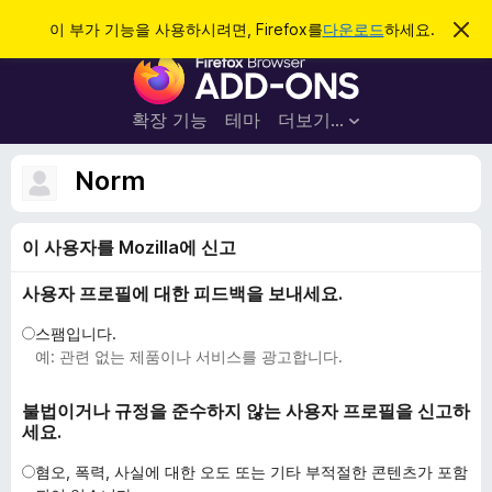
검
로그인
이 부가 기능을 사용하시려면, Firefox를
다운로드
하세요.
이
알
색
F
림
닫
i
기
r
확장 기능
테마
더보기…
e
f
Norm
o
x
이 사용자를 Mozilla에 신고
브
라
사용자 프로필에 대한 피드백을 보내세요.
우
저
스팸입니다.
부
예: 관련 없는 제품이나 서비스를 광고합니다.
가
기
불법이거나 규정을 준수하지 않는 사용자 프로필을 신고하
세요.
능
혐오, 폭력, 사실에 대한 오도 또는 기타 부적절한 콘텐츠가 포함