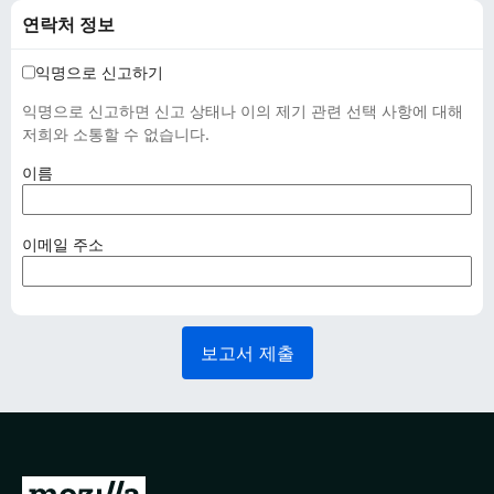
연락처 정보
익명으로 신고하기
익명으로 신고하면 신고 상태나 이의 제기 관련 선택 사항에 대해
저희와 소통할 수 없습니다.
(
이름
필
수
사
(
이메일 주소
항
필
)
수
사
항
보고서 제출
)
M