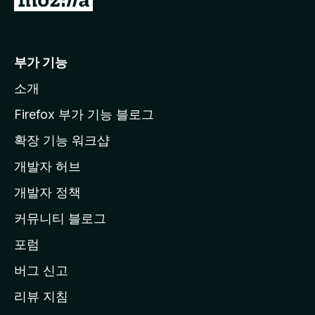
o
z
i
부가 기능
l
소개
l
a
Firefox 부가 기능 블로그
홈
확장 기능 워크샵
페
개발자 허브
이
지
개발자 정책
로
커뮤니티 블로그
이
동
포럼
버그 신고
리뷰 지침