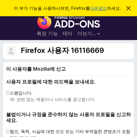
검
로그인
이 부가 기능을 사용하시려면, Firefox를
다운로드
하세요.
이
알
색
F
림
닫
i
기
r
확장 기능
테마
더보기…
e
f
Firefox 사용자 16116669
o
x
이 사용자를 Mozilla에 신고
브
라
사용자 프로필에 대한 피드백을 보내세요.
우
저
스팸입니다.
부
예: 관련 없는 제품이나 서비스를 광고합니다.
가
기
불법이거나 규정을 준수하지 않는 사용자 프로필을 신고하
세요.
능
혐오, 폭력, 사실에 대한 오도 또는 기타 부적절한 콘텐츠가 포함