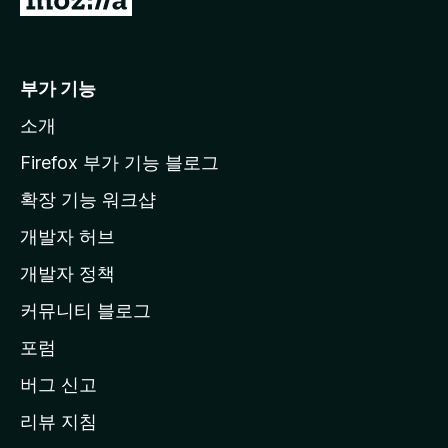
o
z
i
부가 기능
l
소개
l
a
Firefox 부가 기능 블로그
홈
확장 기능 워크샵
페
개발자 허브
이
지
개발자 정책
로
커뮤니티 블로그
이
동
포럼
버그 신고
리뷰 지침