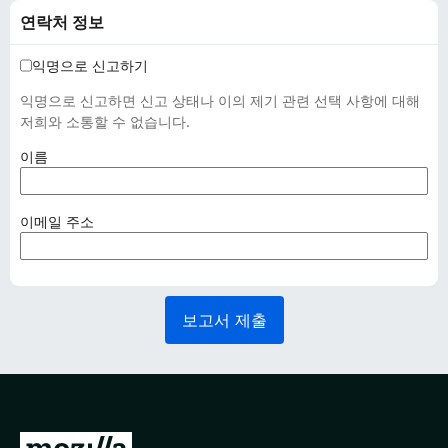
연락처 정보
익명으로 신고하기
익명으로 신고하면 신고 상태나 이의 제기 관련 선택 사항에 대해
저희와 소통할 수 없습니다.
(
이름
필
수
사
(
이메일 주소
항
필
)
수
사
항
보고서 제출
)
M