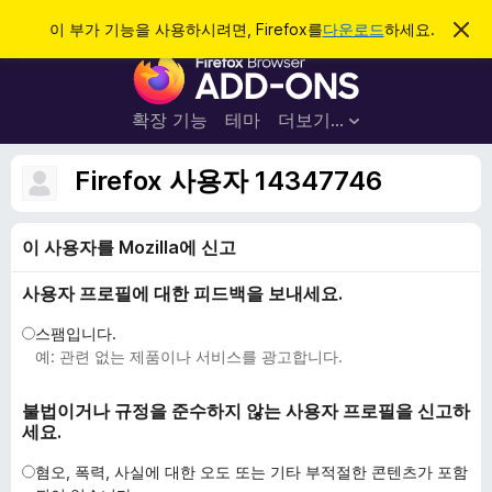
검
로그인
이 부가 기능을 사용하시려면, Firefox를
다운로드
하세요.
이
알
색
F
림
닫
i
기
r
확장 기능
테마
더보기…
e
f
Firefox 사용자 14347746
o
x
이 사용자를 Mozilla에 신고
브
라
사용자 프로필에 대한 피드백을 보내세요.
우
저
스팸입니다.
부
예: 관련 없는 제품이나 서비스를 광고합니다.
가
기
불법이거나 규정을 준수하지 않는 사용자 프로필을 신고하
세요.
능
혐오, 폭력, 사실에 대한 오도 또는 기타 부적절한 콘텐츠가 포함