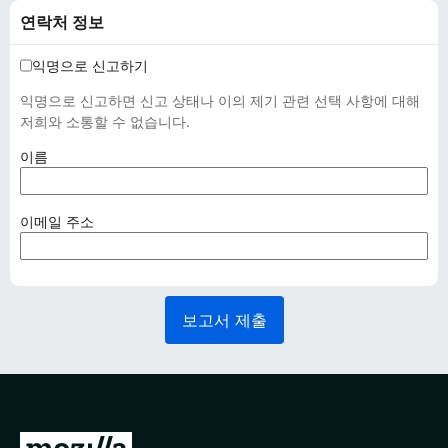
연락처 정보
익명으로 신고하기
익명으로 신고하면 신고 상태나 이의 제기 관련 선택 사항에 대해
저희와 소통할 수 없습니다.
(
이름
필
수
사
(
이메일 주소
항
필
)
수
사
항
보고서 제출
)
M