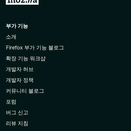
o
z
i
부가 기능
l
소개
l
a
Firefox 부가 기능 블로그
홈
확장 기능 워크샵
페
개발자 허브
이
지
개발자 정책
로
커뮤니티 블로그
이
동
포럼
버그 신고
리뷰 지침