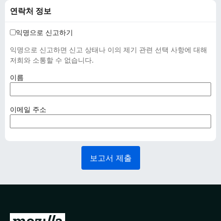
연락처 정보
익명으로 신고하기
익명으로 신고하면 신고 상태나 이의 제기 관련 선택 사항에 대해
저희와 소통할 수 없습니다.
(
이름
필
수
사
(
이메일 주소
항
필
)
수
사
항
보고서 제출
)
M