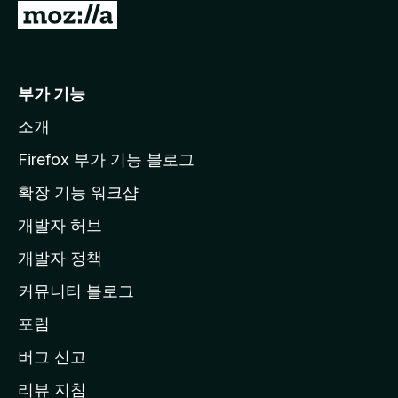
M
o
z
i
부가 기능
l
소개
l
a
Firefox 부가 기능 블로그
홈
확장 기능 워크샵
페
개발자 허브
이
지
개발자 정책
로
커뮤니티 블로그
이
동
포럼
버그 신고
리뷰 지침