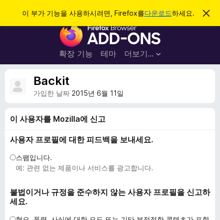
검
로그인
이 부가 기능을 사용하시려면, Firefox를
다운로드
하세요.
이
알
색
F
림
닫
i
기
r
확장 기능
테마
더보기…
e
f
Backit
o
가입한 날짜
2015년 6월 11일
x
브
이 사용자를 Mozilla에 신고
라
우
사용자 프로필에 대한 피드백을 보내세요.
저
스팸입니다.
부
예: 관련 없는 제품이나 서비스를 광고합니다.
가
기
불법이거나 규정을 준수하지 않는 사용자 프로필을 신고하
능
세요.
혐오, 폭력, 사실에 대한 오도 또는 기타 부적절한 콘텐츠가 포함