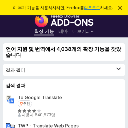
검
로그인
이 부가 기능을 사용하시려면, Firefox를
다운로드
하세요.
이
알
색
F
림
닫
i
기
r
확장 기능
테마
더보기…
e
f
언어 지원 및 번역에서 4,038개의 확장 기능을 찾았
o
습니다
x
브
결과 필터
라
우
저
검색 결과
부
To Google Translate
가
추천
추천
기
5
능
사용자 640,873명
점
만
TWP - Translate Web Pages