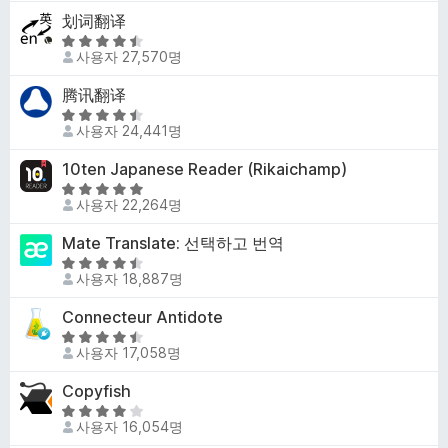
4
만
划词翻译
.
점
8
5
에
사용자 27,570명
점
점
3
만
腾讯翻译
.
점
4
5
에
사용자 24,441명
점
점
4
만
10ten Japanese Reader (Rikaichamp)
.
점
3
5
에
사용자 22,264명
점
점
4
만
Mate Translate: 선택하고 번역
.
점
6
5
에
사용자 18,887명
점
점
4
만
Connecteur Antidote
.
점
8
5
에
사용자 17,058명
점
점
4
만
Copyfish
.
점
3
5
에
사용자 16,054명
점
점
4