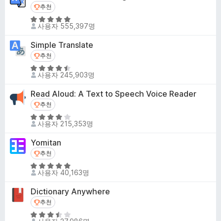
점
추천
추천
에
5
4
사용자 555,397명
점
.
만
1
Simple Translate
점
점
추천
추천
에
5
4
사용자 245,903명
점
.
만
8
Read Aloud: A Text to Speech Voice Reader
점
점
추천
추천
에
5
4
사용자 215,353명
점
.
만
6
Yomitan
점
점
추천
추천
에
5
3
사용자 40,163명
점
.
만
8
Dictionary Anywhere
점
점
추천
추천
에
5
4