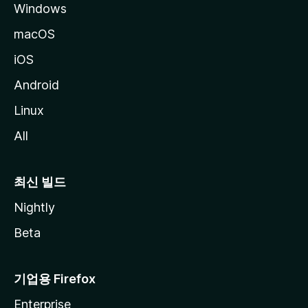
Windows
macOS
iOS
Android
Linux
All
최신 빌드
Nightly
Beta
기업용 Firefox
Enterprise