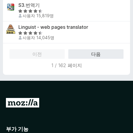
만
S3.번역기
.
점
7
5
에
사용자 15,819명
점
점
4
만
Linguist - web pages translator
.
점
1
5
에
사용자 14,045명
점
점
4
만
.
점
이전
다음
7
에
점
4
1 / 162 페이지
.
5
점
M
o
z
i
부가 기능