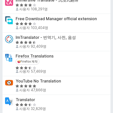
Immersive Translate - 沉浸式翻译
.
점
2
5
에
사용자 108,291명
점
점
3
만
Free Download Manager official extension
.
점
4
5
에
사용자 103,404명
점
점
3
만
ImTranslator - 번역기, 사전, 음성
.
점
8
5
에
사용자 92,409명
점
점
4
만
Firefox Translations
.
점
1
Firefox 제작
Firefox 제작
에
점
5
4
사용자 57,469명
점
.
만
5
YouTube No Translation
점
점
5
에
사용자 47,866명
점
3
만
Translator
.
점
5
5
에
사용자 32,826명
점
점