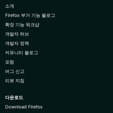
l
소개
l
a
Firefox 부가 기능 블로그
홈
확장 기능 워크샵
페
개발자 허브
이
지
개발자 정책
로
커뮤니티 블로그
이
동
포럼
버그 신고
리뷰 지침
다운로드
Download Firefox