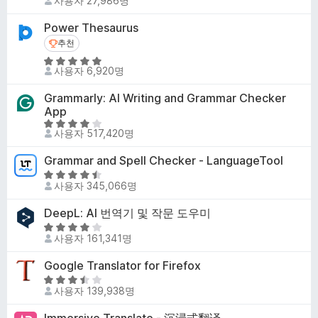
사용자 27,986명
점
.
만
8
Power Thesaurus
점
점
추천
추천
에
5
3
사용자 6,920명
점
.
만
5
Grammarly: AI Writing and Grammar Checker
점
App
점
에
5
사용자 517,420명
4
점
.
만
Grammar and Spell Checker - LanguageTool
8
점
5
점
에
사용자 345,066명
점
4
만
DeepL: AI 번역기 및 작문 도우미
.
점
5
1
에
사용자 161,341명
점
점
4
만
Google Translator for Firefox
.
점
5
5
에
사용자 139,938명
점
점
4
만