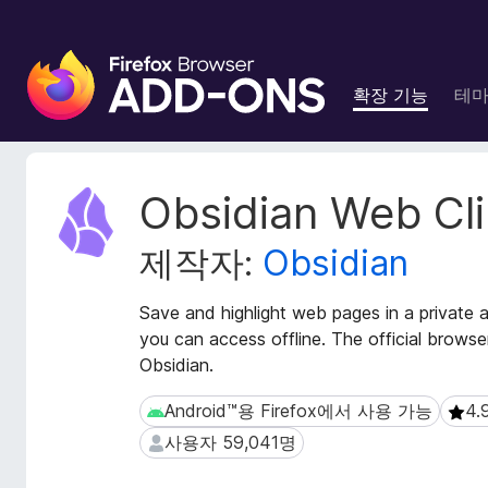
F
i
확장 기능
테
r
e
f
o
확
Obsidian Web Cl
x
장
메
브
제작자:
Obsidian
타
라
데
우
이
Save and highlight web pages in a private 
저
터
you can access offline. The official browse
부
Obsidian.
가
기
Android™용 Firefox에서 사용 가능
4.
Android™용 Firefox에서 사용 가능
4.9 
능
사용자 59,041명
사용자 59,041명