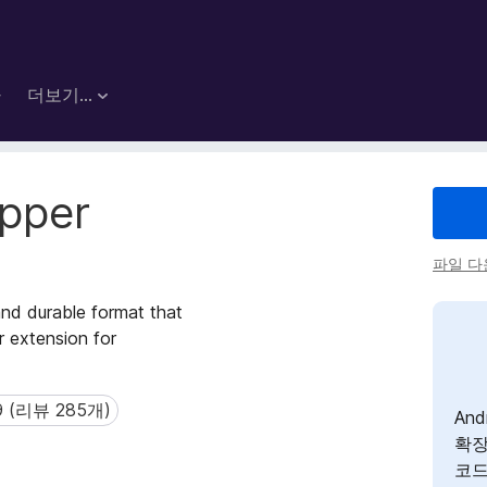
마
더보기…
ipper
파일 
and durable format that
r extension for
9 (리뷰 285개)
(리뷰 285개)
And
확장
코드