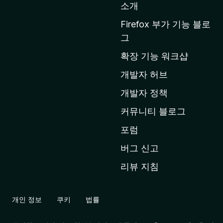
소개
i
l
Firefox 부가 기능 블로
l
그
a
확장 기능 워크샵
홈
페
개발자 허브
이
개발자 정책
지
커뮤니티 블로그
로
이
포럼
동
버그 신고
리뷰 지침
개인 정보
쿠키
법률