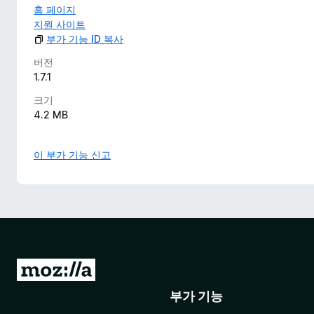
홈 페이지
지원 사이트
부가 기능 ID 복사
버전
1.7.1
크기
4.2 MB
이 부가 기능 신고
M
o
부가 기능
z