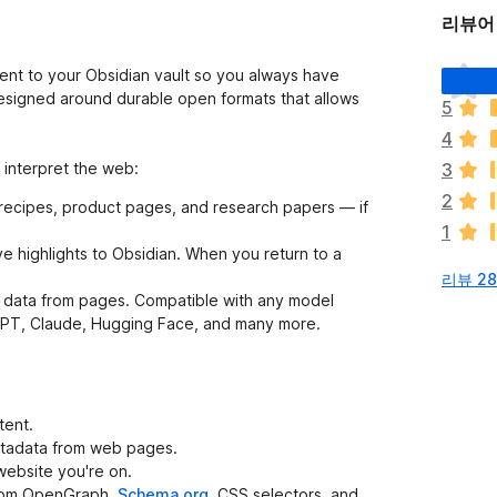
리뷰어 
아
nt to your Obsidian vault so you always have
직
 designed around durable open formats that allows
5
평
4
점
이
 interpret the web:
3
없
2
recipes, product pages, and research papers — if
습
1
니
ve highlights to Obsidian. When you return to a
다
리뷰 2
 data from pages. Compatible with any model
GPT, Claude, Hugging Face, and many more.
tent.
metadata from web pages.
website you're on.
 from OpenGraph,
Schema.org
, CSS selectors, and