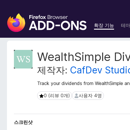
F
i
확장 기능
테
r
e
f
o
확
WealthSimple Di
x
장
메
브
제작자:
CafDev Studi
타
라
데
우
이
Track your dividends from WealthSimple and
저
터
부
0 (리뷰 0개)
사용자 4명
0 (리뷰 0개)
사용자 4명
가
기
능
스크린샷