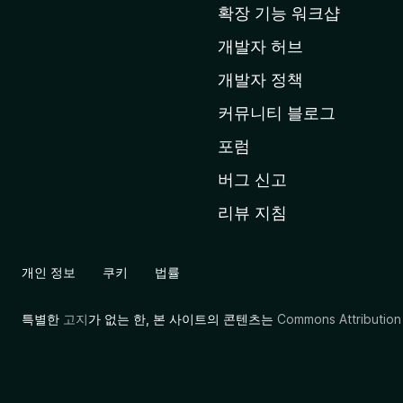
확장 기능 워크샵
홈
페
개발자 허브
이
개발자 정책
지
커뮤니티 블로그
로
이
포럼
동
버그 신고
리뷰 지침
개인 정보
쿠키
법률
특별한
고지
가 없는 한, 본 사이트의 콘텐츠는
Commons Attribution 