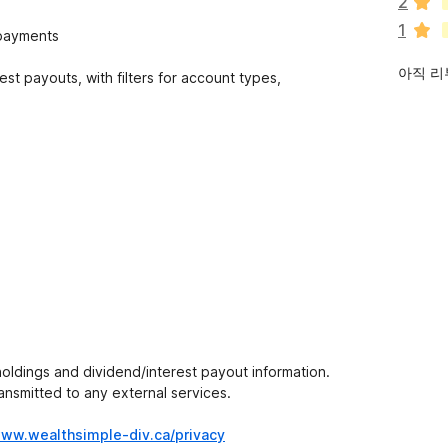
2
습
1
니
 payments
다
아직 리
rest payouts, with filters for account types,
 holdings and dividend/interest payout information.
ransmitted to any external services.
www.wealthsimple-div.ca/privacy