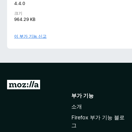
4.4.0
크기
964.29 KB
이 부가 기능 신고
M
o
부가 기능
z
소개
i
l
Firefox 부가 기능 블로
l
그
a