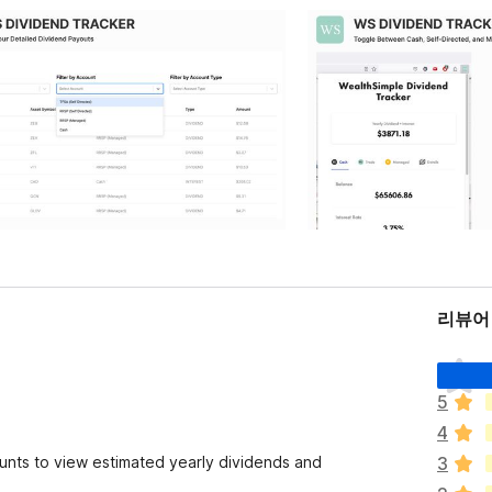
리뷰어
아
직
5
평
4
점
이
nts to view estimated yearly dividends and
3
없