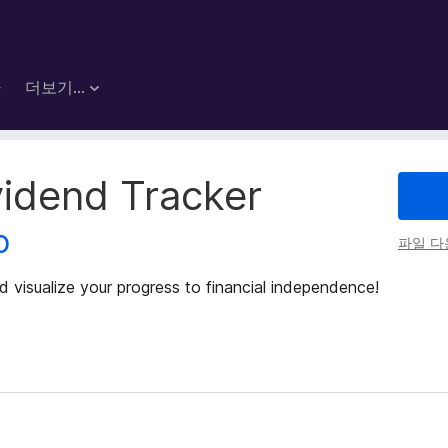
마
더보기…
vidend Tracker
o
파일 
 visualize your progress to financial independence!