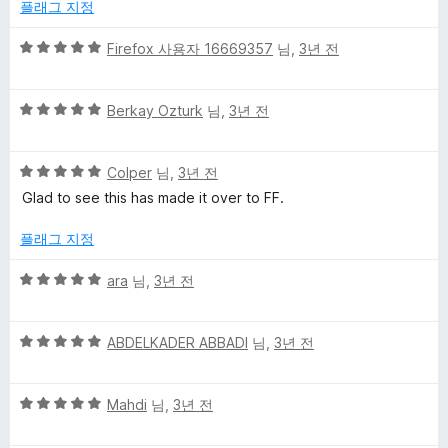
에
플래그 지정
1
점
5
Firefox 사용자 16669357
님,
3년 전
점
만
5
점
Berkay Ozturk
님,
3년 전
점
에
만
5
5
점
Colper
님,
3년 전
점
점
에
Glad to see this has made it over to FF.
만
5
점
점
플래그 지정
에
5
5
ara
님,
3년 전
점
점
만
5
점
ABDELKADER ABBADI
님,
3년 전
점
에
만
5
5
점
Mahdi
님,
3년 전
점
점
에
만
5