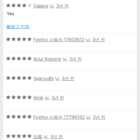
5
점
Galang
님,
3년 전
점
점
에
Yes
만
5
점
점
플래그 지정
에
4
5
Firefox 사용자 17603612
님,
3년 전
점
점
만
5
점
Artur Roberts
님,
3년 전
점
에
만
5
5
점
fajaryudhi
님,
3년 전
점
점
에
만
5
5
점
think
님,
3년 전
점
점
에
만
5
5
점
Firefox 사용자 17796162
님,
3년 전
점
점
에
만
5
5
점
白狐
님,
3년 전
점