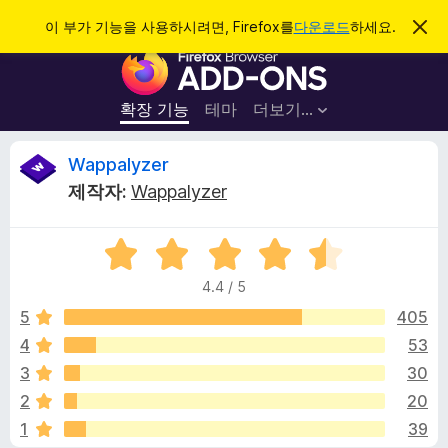
검
로그인
이 부가 기능을 사용하시려면, Firefox를
다운로드
하세요.
이
알
색
F
림
닫
i
기
r
확장 기능
테마
더보기…
e
f
W
Wappalyzer
o
제작자:
Wappalyzer
x
a
브
5
라
p
점
우
4.4 / 5
만
저
p
점
5
405
부
에
4
53
가
a
4
기
3
30
.
능
4
l
2
20
점
1
39