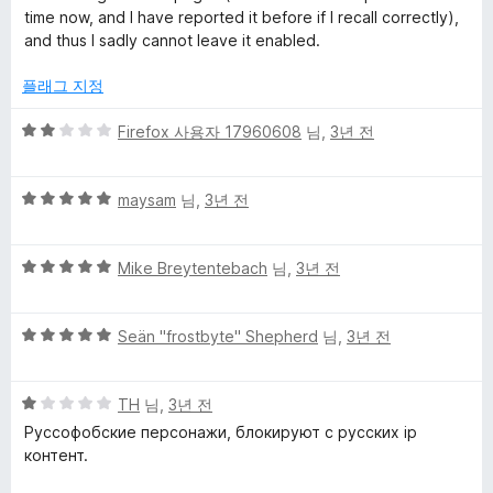
점
점
time now, and I have reported it before if I recall correctly),
에
and thus I sadly cannot leave it enabled.
3
점
플래그 지정
5
Firefox 사용자 17960608
님,
3년 전
점
만
5
점
maysam
님,
3년 전
점
에
만
2
5
점
Mike Breytentebach
님,
3년 전
점
점
에
만
5
5
점
Seän "frostbyte" Shepherd
님,
3년 전
점
점
에
만
5
5
점
TH
님,
3년 전
점
점
에
Руссофобские персонажи, блокируют с русских ip
만
5
контент.
점
점