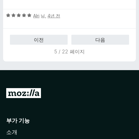
점
에
만
5
5
점
Alri
님,
4년 전
점
점
에
만
5
점
점
이전
다음
에
5
5 / 22 페이지
점
M
o
z
i
부가 기능
l
소개
l