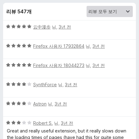
y
리뷰 547개
z
5
云中漫步
님,
3년 전
e
점
만
r
5
점
Firefox 사용자 17932864
님,
3년 전
점
에
만
에
5
5
점
Firefox 사용자 18044273
님,
3년 전
점
점
에
대
만
5
5
점
SynthForce
님,
3년 전
점
한
점
에
만
5
5
리
점
Astron
님,
3년 전
점
점
에
만
4
뷰
5
점
Robert S.
님,
3년 전
점
점
에
Great and really useful extension, but it really slows down
만
4
the loading times of pages (have had this for quite some