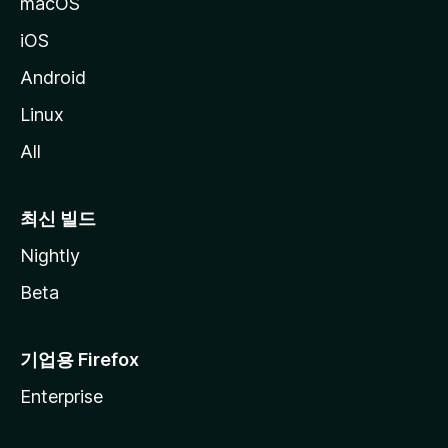
macOS
iOS
Android
Linux
All
최신 빌드
Nightly
Beta
기업용 Firefox
Enterprise