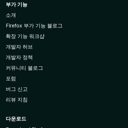
i
부가 기능
l
소개
l
a
Firefox 부가 기능 블로그
홈
확장 기능 워크샵
페
개발자 허브
이
지
개발자 정책
로
커뮤니티 블로그
이
동
포럼
버그 신고
리뷰 지침
다운로드