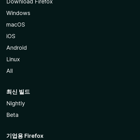
Download Firefox
Windows
macOS
iOS
Android
Linux
All
최신 빌드
Nightly
Beta
기업용 Firefox