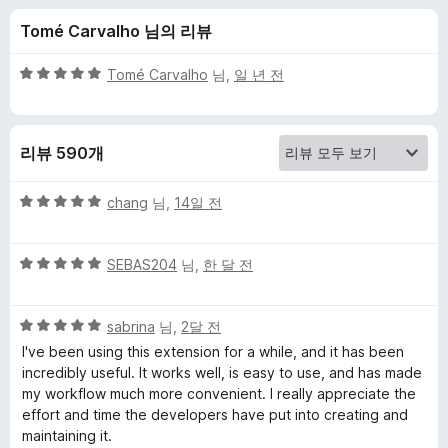
에
Tomé Carvalho 님의 리뷰
대
5
Tomé Carvalho
님,
일 년 전
한
점
만
점
리
리뷰 590개
에
5
뷰
점
5
chang
님,
14일 전
점
만
5
점
SEBAS204
님,
한 달 전
점
에
만
5
5
점
sabrina
님,
2달 전
점
점
에
I've been using this extension for a while, and it has been
만
5
incredibly useful. It works well, is easy to use, and has made
점
점
my workflow much more convenient. I really appreciate the
에
effort and time the developers have put into creating and
5
maintaining it.