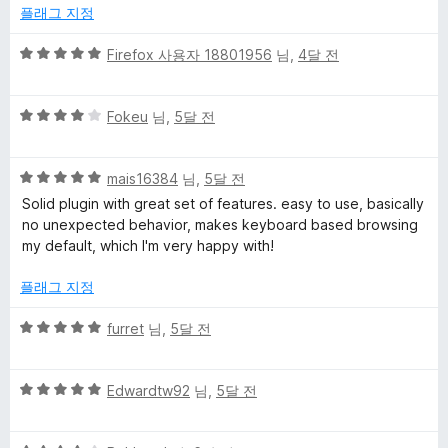
에
플래그 지정
3
점
5
Firefox 사용자 18801956
님,
4달 전
점
만
5
점
Fokeu
님,
5달 전
점
에
만
5
5
점
mais16384
님,
5달 전
점
점
에
Solid plugin with great set of features. easy to use, basically
만
4
no unexpected behavior, makes keyboard based browsing
점
점
my default, which I'm very happy with!
에
5
플래그 지정
점
5
furret
님,
5달 전
점
만
5
점
Edwardtw92
님,
5달 전
점
에
만
5