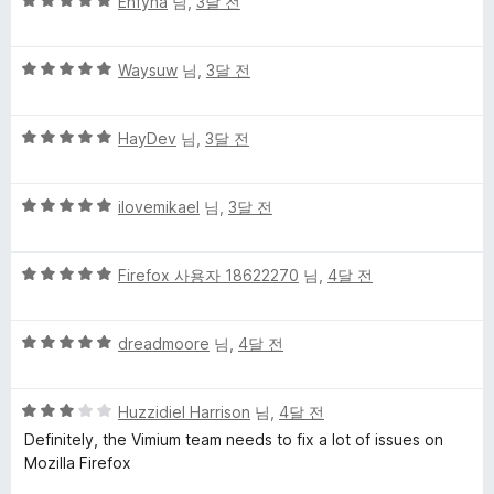
5
Enfyna
님,
3달 전
점
만
5
점
Waysuw
님,
3달 전
점
에
만
5
5
점
HayDev
님,
3달 전
점
점
에
만
5
5
점
ilovemikael
님,
3달 전
점
점
에
만
5
5
점
Firefox 사용자 18622270
님,
4달 전
점
점
에
만
5
5
점
dreadmoore
님,
4달 전
점
점
에
만
5
5
점
Huzzidiel Harrison
님,
4달 전
점
점
에
Definitely, the Vimium team needs to fix a lot of issues on
만
5
Mozilla Firefox
점
점