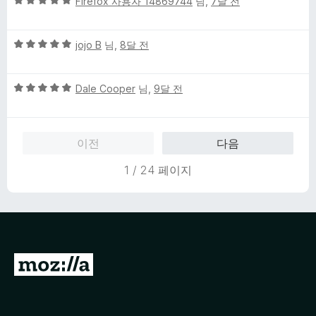
5
점
Firefox 사용자 14869744
님,
7달 전
점
점
에
만
5
5
점
jojo B
님,
8달 전
점
점
에
만
5
5
점
Dale Cooper
님,
9달 전
점
점
에
만
5
점
점
이전
다음
에
5
1 / 24 페이지
점
M
o
z