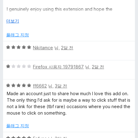
점
I genuinely enjoy using this extension and hope the
developers continue supporting it in the future. It would be a
눌
더보기
shame to see such a great project get abandoned. Thank
러
you for your hard work, and I look forward to future
서
플래그 지정
updates!
5
Nikitamce
님,
2달 전
점
만
5
점
Firefox 사용자 19791867
님,
2달 전
점
에
만
5
5
점
ff6662
님,
3달 전
점
점
에
Made an account just to share how much I love this add on.
만
1
The only thing I'd ask for is maybe a way to click stuff that is
점
점
not a link for these (tbf rare) occasions where you need the
에
mouse to click on something.
5
점
플래그 지정