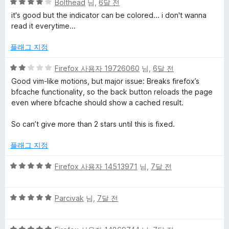
5
점
Bolthead
님,
6달 전
점
점
에
it's good but the indicator can be colored... i don't wanna
만
5
read it everytime...
점
점
에
플래그 지정
4
점
5
Firefox 사용자 19726060
님,
6달 전
점
Good vim-like motions, but major issue: Breaks firefox’s
만
bfcache functionality, so the back button reloads the page
점
even where bfcache should show a cached result.
에
2
So can’t give more than 2 stars until this is fixed.
점
플래그 지정
5
Firefox 사용자 14513971
님,
7달 전
점
만
5
점
Parcivak
님,
7달 전
점
에
만
5