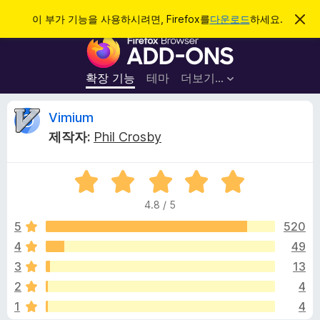
검
로그인
이 부가 기능을 사용하시려면, Firefox를
다운로드
하세요.
이
알
색
F
림
닫
i
기
r
확장 기능
테마
더보기…
e
f
V
Vimium
o
제작자:
Phil Crosby
x
i
브
5
라
m
점
우
4.8 / 5
만
저
i
점
5
520
부
에
4
49
가
u
4
기
3
13
.
능
8
m
2
4
점
1
4