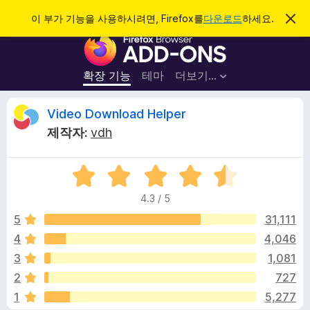
검
로그인
이 부가 기능을 사용하시려면, Firefox를
다운로드
하세요.
이
알
색
F
림
닫
i
기
r
확장 기능
테마
더보기…
e
f
V
Video Download Helper
o
제작자:
vdh
x
i
브
5
라
d
점
우
4.3 / 5
만
저
e
점
5
31,111
부
에
4
4,046
가
o
4
기
3
1,081
.
능
3
D
2
727
점
1
5,277