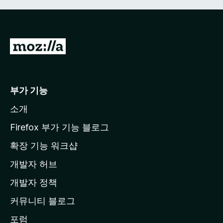
M
o
z
i
부가 기능
l
소개
l
a
Firefox 부가 기능 블로그
홈
확장 기능 워크샵
페
개발자 허브
이
지
개발자 정책
로
커뮤니티 블로그
이
동
포럼