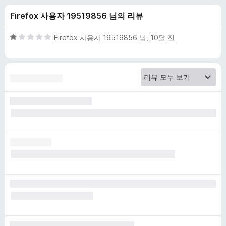
o
Firefox 사용자 19519856 님의 리뷰
w
5
Firefox 사용자 19519856
님,
10달 전
n
점
만
점
l
에
1
o
점
a
d
H
e
l