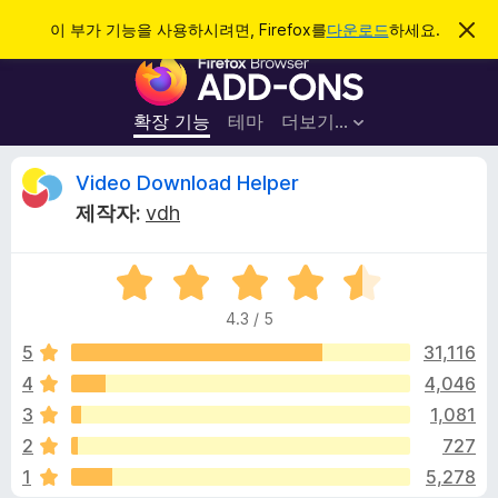
검
로그인
이 부가 기능을 사용하시려면, Firefox를
다운로드
하세요.
이
알
색
F
림
닫
i
기
r
확장 기능
테마
더보기…
e
f
V
Video Download Helper
o
제작자:
vdh
x
i
브
5
라
d
점
우
4.3 / 5
만
저
e
점
5
31,116
부
에
4
4,046
가
o
4
기
3
1,081
.
능
3
D
2
727
점
1
5,278