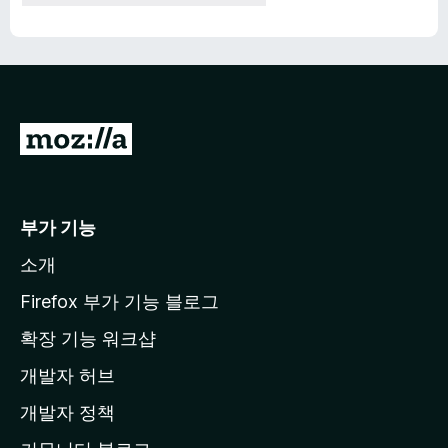
M
o
z
i
부가 기능
l
소개
l
a
Firefox 부가 기능 블로그
홈
확장 기능 워크샵
페
개발자 허브
이
지
개발자 정책
로