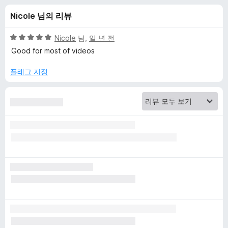
o
Nicole 님의 리뷰
w
5
Nicole
님,
일 년 전
n
점
Good for most of videos
만
점
플래그 지정
l
에
5
o
점
a
d
H
e
l