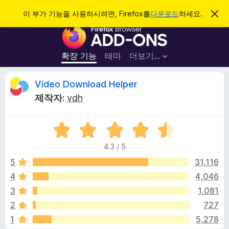
검
로그인
이 부가 기능을 사용하시려면, Firefox를
다운로드
하세요.
이
알
색
F
림
닫
i
기
r
확장 기능
테마
더보기…
e
f
V
Video Download Helper
o
제작자:
vdh
x
i
브
5
라
d
점
우
4.3 / 5
만
저
e
점
5
31,116
부
에
4
4,046
가
o
4
기
3
1,081
.
능
3
D
2
727
점
1
5,278