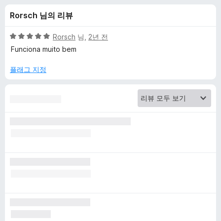
o
Rorsch 님의 리뷰
w
5
Rorsch
님,
2년 전
n
점
Funciona muito bem
만
점
플래그 지정
l
에
5
o
점
a
d
H
e
l