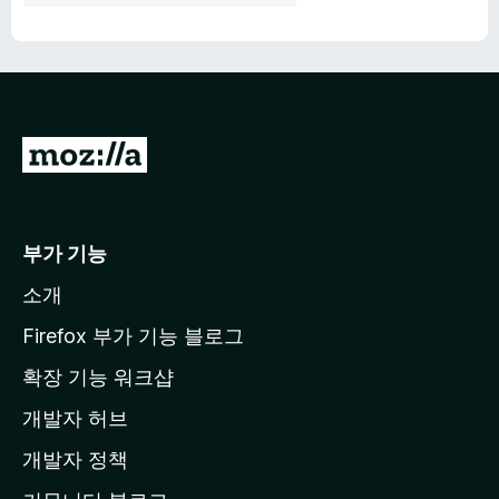
M
o
z
i
부가 기능
l
소개
l
a
Firefox 부가 기능 블로그
홈
확장 기능 워크샵
페
개발자 허브
이
지
개발자 정책
로