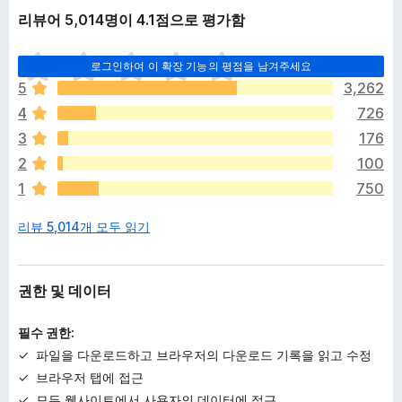
리뷰어 5,014명이 4.1점으로 평가함
아
로그인하여 이 확장 기능의 평점을 남겨주세요
직
5
3,262
평
4
726
점
이
3
176
없
2
100
습
1
750
니
다
리뷰 5,014개 모두 읽기
권한 및 데이터
필수 권한:
파일을 다운로드하고 브라우저의 다운로드 기록을 읽고 수정
브라우저 탭에 접근
모든 웹사이트에서 사용자의 데이터에 접근