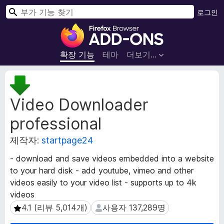
검
로그인
색
F
i
r
확장 기능
테마
더보기…
e
f
확
o
장
Video Downloader
메
x
타
브
professional
데
라
이
우
제작자:
startpage24
터
저
- download and save videos embedded into a website
부
to your hard disk - add youtube, vimeo and other
가
videos easily to your video list - supports up to 4k
기
videos
능
4.1 (리뷰 5,014개)
사용자 137,289명
4.1 (리뷰 5,014개)
사용자 137,289명