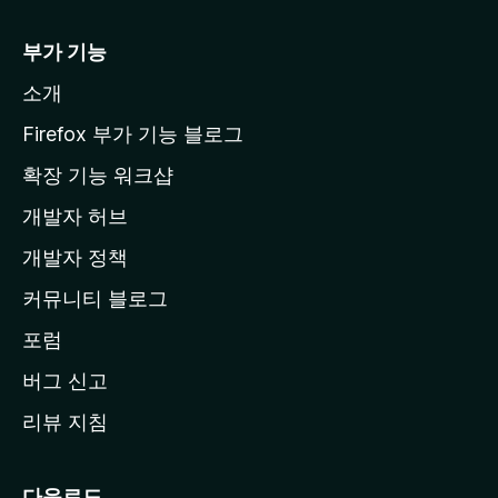
z
i
부가 기능
l
소개
l
a
Firefox 부가 기능 블로그
홈
확장 기능 워크샵
페
개발자 허브
이
지
개발자 정책
로
커뮤니티 블로그
이
동
포럼
버그 신고
리뷰 지침
다운로드