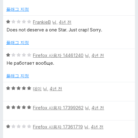
만
점
플래그 지정
에
1
5
FrankieB
님,
4년 전
점
점
Does not deserve a one Star. Just crap! Sorry.
만
점
플래그 지정
에
1
5
Firefox 사용자 14461240
님,
4년 전
점
점
Не работает вообще.
만
점
플래그 지정
에
1
5
데미
님,
4년 전
점
점
만
5
점
Firefox 사용자 17399262
님,
4년 전
점
에
만
5
5
점
Firefox 사용자 17361719
님,
4년 전
점
점
에