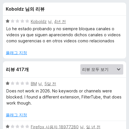
l
Koboldz 님의 리뷰
o
5
Koboldz
님,
4년 전
c
점
Lo he estado probando y no siempre bloquea canales o
만
videos ya que siguen apareciendo dichos canales o videos
점
como sugerencias o en otros videos como relacionados
k
에
1
플래그 지정
e
점
r
리뷰 417개
에
5
BM
님,
5달 전
점
Does not work in 2026. No keywords or channels were
만
대
blocked. I found a different extension, FilterTube, that does
점
work though.
에
한
1
플래그 지정
점
리
5
Firefox 사용자 18977280
님,
일 년 전