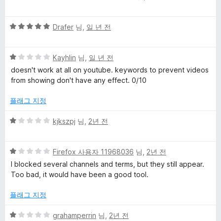
점
뷰
만
5
점
Drafer
님,
일 년 전
점
에
만
1
5
점
Kayhlin
님,
일 년 전
점
점
에
doesn't work at all on youtube. keywords to prevent videos
만
5
from showing don't have any effect. 0/10
점
점
에
플래그 지정
1
점
5
kjkszpj
님,
2년 전
점
만
5
점
Firefox 사용자 11968036
님,
2년 전
점
에
I blocked several channels and terms, but they still appear.
만
1
Too bad, it would have been a good tool.
점
점
에
플래그 지정
1
점
5
grahamperrin
님,
2년 전