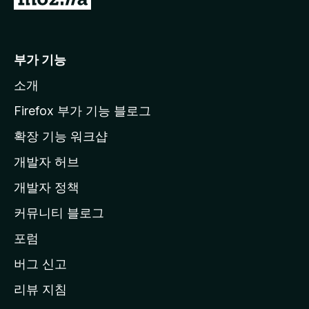
o
z
i
부가 기능
l
소개
l
a
Firefox 부가 기능 블로그
홈
확장 기능 워크샵
페
개발자 허브
이
지
개발자 정책
로
커뮤니티 블로그
이
동
포럼
버그 신고
리뷰 지침