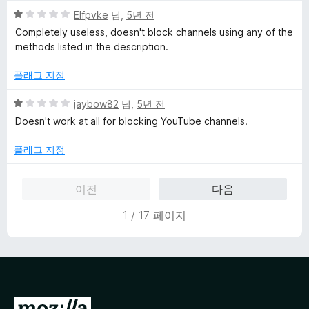
점
5
Elfpvke
님,
5년 전
점
Completely useless, doesn't block channels using any of the
만
methods listed in the description.
점
에
플래그 지정
1
점
5
jaybow82
님,
5년 전
점
Doesn't work at all for blocking YouTube channels.
만
점
플래그 지정
에
1
이전
다음
점
1 / 17 페이지
M