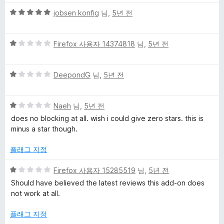
만
5
5
점
jobsen konfig
님,
5년 전
점
점
에
만
1
5
점
Firefox 사용자 14374818
님,
5년 전
점
점
에
만
5
5
점
DeepondG
님,
5년 전
점
점
에
만
1
5
점
Naeh
님,
5년 전
점
점
에
does no blocking at all. wish i could give zero stars. this is
만
1
minus a star though.
점
점
에
플래그 지정
1
점
5
Firefox 사용자 15285519
님,
5년 전
점
Should have believed the latest reviews this add-on does
만
not work at all.
점
에
플래그 지정
1