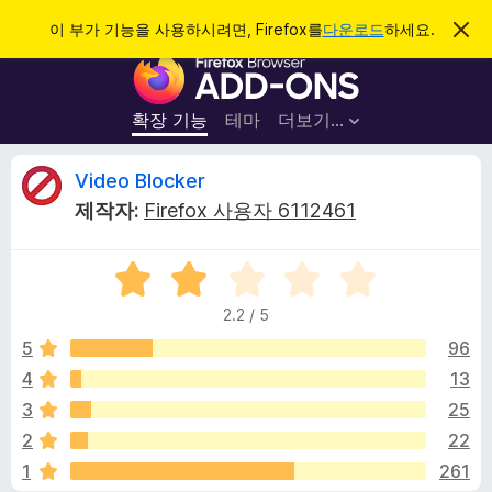
검
로그인
이 부가 기능을 사용하시려면, Firefox를
다운로드
하세요.
이
알
색
F
림
닫
i
기
r
확장 기능
테마
더보기…
e
f
V
Video Blocker
o
제작자:
Firefox 사용자 6112461
x
i
브
5
라
d
점
우
2.2 / 5
만
저
e
점
5
96
부
에
4
13
가
o
2
기
3
25
.
능
2
B
2
22
점
1
261