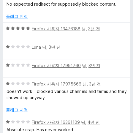
점
No expected redirect for supposedly blocked content.
만
점
플래그 지정
에
1
5
Firefox 사용자 13476188
님,
3년 전
점
점
만
5
점
Luna
님,
3년 전
점
에
만
5
5
점
Firefox 사용자 17991760
님,
3년 전
점
점
에
만
1
5
점
Firefox 사용자 17975666
님,
3년 전
점
점
에
doesn't work. i blocked various channels and terms and they
만
1
showed up anyway
점
점
에
플래그 지정
1
점
5
Firefox 사용자 16361109
님,
4년 전
점
Absolute crap. Has never worked