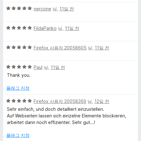
만
5
점
nercone
님,
11일 전
점
에
만
5
5
점
FildaPanko
님,
11일 전
점
점
에
만
5
5
점
Firefox 사용자 20058605
님,
11일 전
점
점
에
만
5
5
점
Paul
님,
11일 전
점
점
에
Thank you.
만
5
점
점
플래그 지정
에
5
5
Firefox 사용자 20058269
님,
12일 전
점
점
Sehr einfach, und doch detailliert einzustellen.
만
Auf Webseiten lassen sich einzelne Elemente blockieren,
점
arbeitet dann noch effizienter. Sehr gut...!
에
5
플래그 지정
점