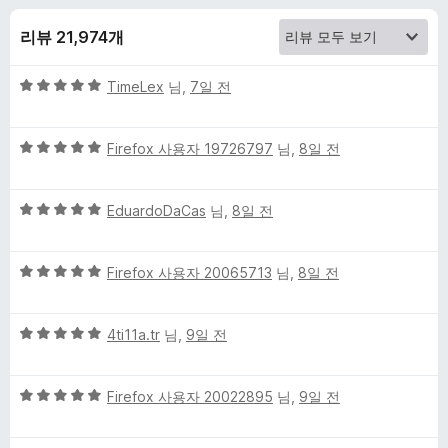
O
리뷰 21,974개
r
5
TimeLex
님,
7일 전
i
점
만
g
5
점
Firefox 사용자 19726797
님,
8일 전
점
에
만
i
5
5
점
EduardoDaCas
님,
8일 전
점
점
에
n
만
5
5
점
Firefox 사용자 20065713
님,
8일 전
점
에
점
에
만
5
5
대
점
4ti11a.tr
님,
9일 전
점
점
에
만
5
한
5
점
Firefox 사용자 20022895
님,
9일 전
점
점
에
리
만
5