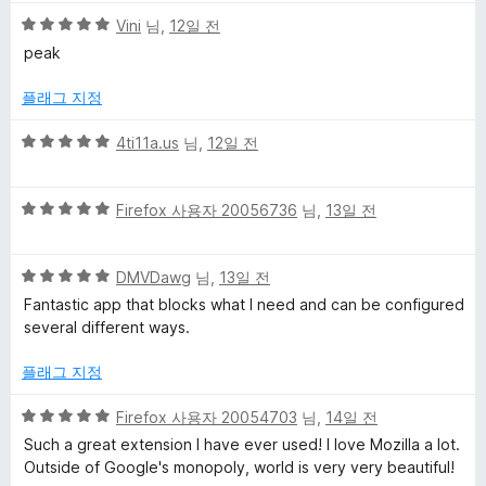
5
Vini
님,
12일 전
점
peak
만
점
플래그 지정
에
5
5
4ti11a.us
님,
12일 전
점
점
만
5
점
Firefox 사용자 20056736
님,
13일 전
점
에
만
5
5
점
DMVDawg
님,
13일 전
점
점
에
Fantastic app that blocks what I need and can be configured
만
5
several different ways.
점
점
에
플래그 지정
5
점
5
Firefox 사용자 20054703
님,
14일 전
점
Such a great extension I have ever used! I love Mozilla a lot.
만
Outside of Google's monopoly, world is very very beautiful!
점