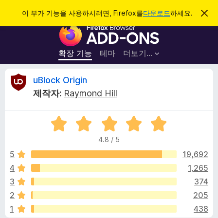
검
로그인
이 부가 기능을 사용하시려면, Firefox를
다운로드
하세요.
이
알
색
F
림
닫
i
기
r
확장 기능
테마
더보기…
e
f
u
uBlock Origin
o
제작자:
Raymond Hill
x
B
브
5
라
l
점
우
4.8 / 5
만
저
o
점
5
19,692
부
에
4
1,265
가
c
4
기
3
374
.
능
8
k
2
205
점
1
438