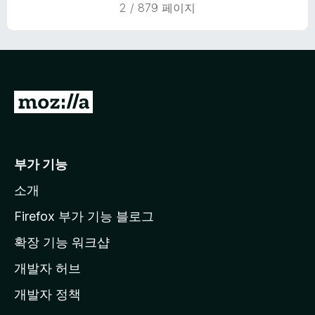
2 / 879 페이지
점
M
o
z
i
부가 기능
l
소개
l
a
Firefox 부가 기능 블로그
홈
확장 기능 워크샵
페
개발자 허브
이
지
개발자 정책
로