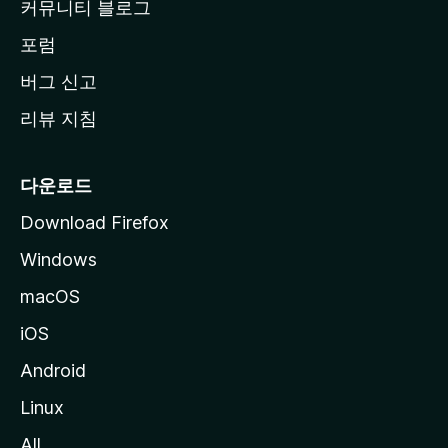
커뮤니티 블로그
이
동
포럼
버그 신고
리뷰 지침
다운로드
Download Firefox
Windows
macOS
iOS
Android
Linux
All