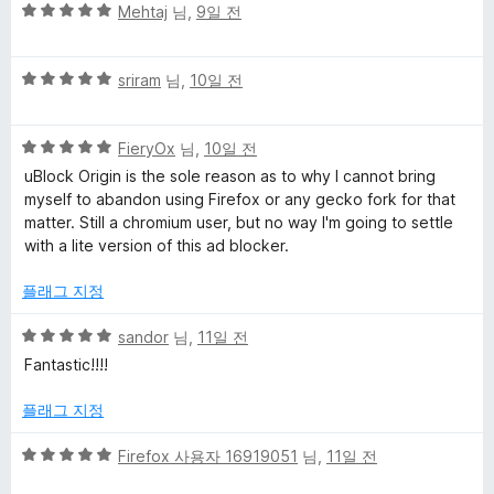
5
점
Mehtaj
님,
9일 전
점
뷰
점
에
만
5
5
점
sriram
님,
10일 전
점
점
에
만
5
5
점
FieryOx
님,
10일 전
점
점
에
uBlock Origin is the sole reason as to why I cannot bring
만
5
myself to abandon using Firefox or any gecko fork for that
점
점
matter. Still a chromium user, but no way I'm going to settle
에
with a lite version of this ad blocker.
5
점
플래그 지정
5
sandor
님,
11일 전
점
Fantastic!!!!
만
점
플래그 지정
에
5
5
Firefox 사용자 16919051
님,
11일 전
점
점