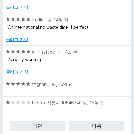
에
플래그 지정
5
점
5
thuillier
님,
14일 전
점
"An International no waste time" ! perfect !
만
점
플래그 지정
에
5
5
amir safaee
님,
14일 전
점
점
it's really working
만
점
플래그 지정
에
5
5
fffghhhujj
님,
15일 전
점
점
만
5
점
Firefox 사용자 19546749
님,
15일 전
점
에
만
5
점
점
이전
다음
에
1