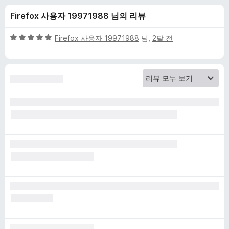
O
Firefox 사용자 19971988 님의 리뷰
r
5
Firefox 사용자 19971988
님,
2달 전
i
점
만
점
g
에
5
i
점
n
에
대
한
리