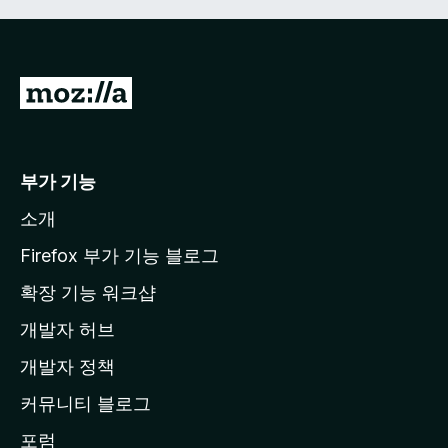
M
o
z
i
부가 기능
l
소개
l
a
Firefox 부가 기능 블로그
홈
확장 기능 워크샵
페
개발자 허브
이
지
개발자 정책
로
커뮤니티 블로그
이
동
포럼