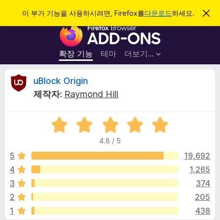
검
로그인
이 부가 기능을 사용하시려면, Firefox를
다운로드
하세요.
이
알
색
F
림
닫
i
기
r
확장 기능
테마
더보기…
e
f
u
uBlock Origin
o
제작자:
Raymond Hill
x
B
브
5
라
l
점
우
4.8 / 5
만
저
o
점
5
19,692
부
에
4
1,265
가
c
4
기
3
374
.
능
8
k
2
205
점
1
438