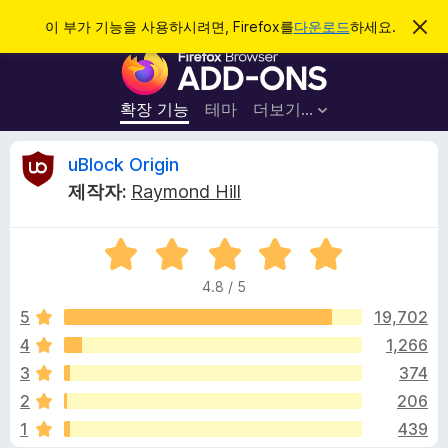
검
로그인
이 부가 기능을 사용하시려면, Firefox를
다운로드
하세요.
이
알
색
F
림
닫
i
기
r
확장 기능
테마
더보기…
e
f
u
uBlock Origin
o
제작자:
Raymond Hill
x
B
브
5
라
l
점
우
4.8 / 5
만
저
o
점
5
19,702
부
에
4
1,266
가
c
4
기
3
374
.
능
8
k
2
206
점
1
439