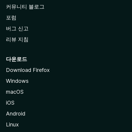
로
커뮤니티 블로그
이
동
포럼
버그 신고
리뷰 지침
다운로드
Download Firefox
Windows
macOS
iOS
Android
Linux