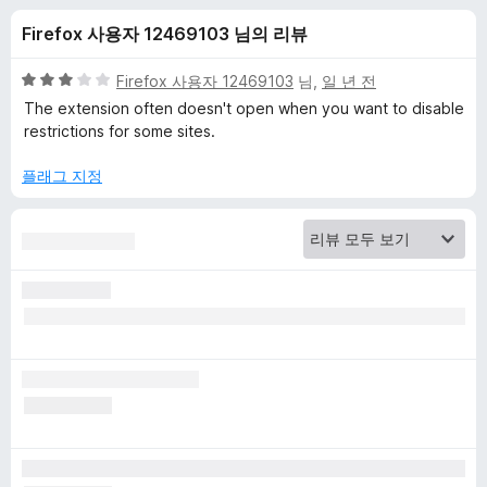
O
Firefox 사용자 12469103 님의 리뷰
r
5
Firefox 사용자 12469103
님,
일 년 전
i
점
The extension often doesn't open when you want to disable
만
restrictions for some sites.
점
g
에
플래그 지정
3
i
점
n
에
대
한
리