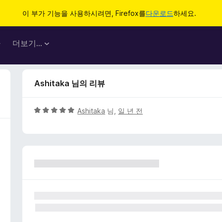
이 부가 기능을 사용하시려면, Firefox를
다운로드
하세요.
마
더보기…
Ashitaka 님의 리뷰
5
Ashitaka
님,
일 년 전
점
만
점
에
5
점