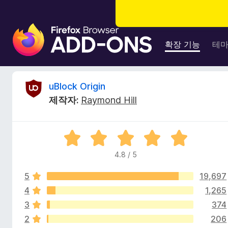
F
i
확장 기능
테
r
e
f
u
uBlock Origin
o
제작자:
Raymond Hill
x
B
브
라
l
5
우
점
저
4.8 / 5
o
만
부
점
가
5
19,697
에
c
기
4
4
1,265
.
능
3
374
k
8
2
206
점