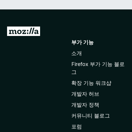
M
o
부가 기능
z
소개
i
l
Firefox 부가 기능 블로
l
그
a
확장 기능 워크샵
홈
페
개발자 허브
이
개발자 정책
지
커뮤니티 블로그
로
이
포럼