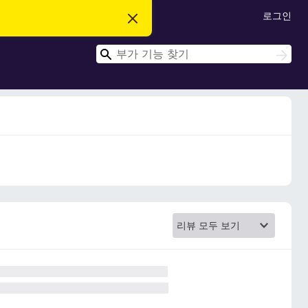
로그인
이
알
림
검
닫
검
기
색
색